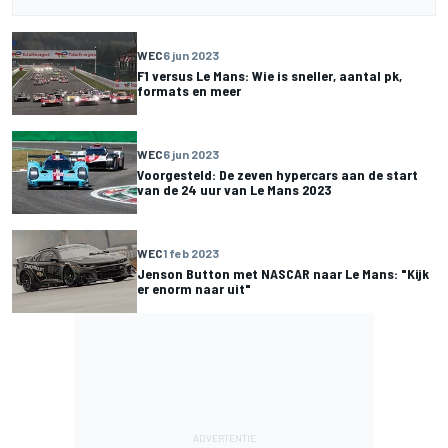
WEC
6 jun 2023
F1 versus Le Mans: Wie is sneller, aantal pk,
formats en meer
WEC
6 jun 2023
Voorgesteld: De zeven hypercars aan de start
van de 24 uur van Le Mans 2023
WEC
1 feb 2023
Jenson Button met NASCAR naar Le Mans: "Kijk
er enorm naar uit"