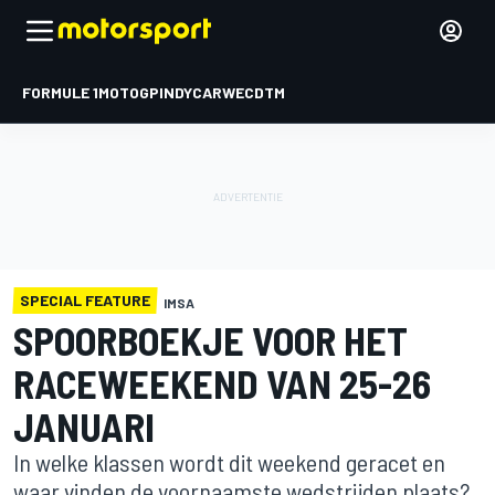
FORMULE 1
MOTOGP
INDYCAR
WEC
DTM
SPECIAL FEATURE
IMSA
SPOORBOEKJE VOOR HET
RACEWEEKEND VAN 25-26
JANUARI
In welke klassen wordt dit weekend geracet en
waar vinden de voornaamste wedstrijden plaats?