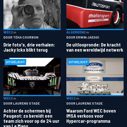
ALGEMEEN
2 m
WEC
2 m
DOOR ERWIN JAEGGI
DOOR TÉHA COURBON
De uitloopronde: De kracht
Drie foto's, drie verhalen:
van een wereldwijd netwerk
Jacky Ickx blikt terug
UITGELICHT
UITGELICHT
WEC
2 m
WEC
2 m
DOOR LAURENS STADE
DOOR LAURENS STADE
Achter de schermen bij
Waarom Ford WEC boven
Peugeot: zo bereidt een
IMSA verkoos voor
team zich voor op de 24 uur
Hypercar-programma
van Le Mans