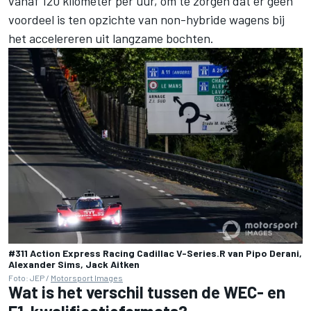
vanaf 120 kilometer per uur, om te zorgen dat er geen
voordeel is ten opzichte van non-hybride wagens bij
het accelereren uit langzame bochten.
#311 Action Express Racing Cadillac V-Series.R van Pipo Derani,
Alexander Sims, Jack Aitken
Foto: JEP /
Motorsport Images
Wat is het verschil tussen de WEC- en