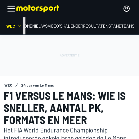
WEC
HOME
NIEUWS
VIDEO'S
KALENDER
RESULTATEN
STAND
TEAMS
WEC
24 uur van Le Mans
F1 VERSUS LE MANS: WIE IS
SNELLER, AANTAL PK,
FORMATS EN MEER
Het FIA World Endurance Championship
introduceerde enkele jaren geleden de Le Mans