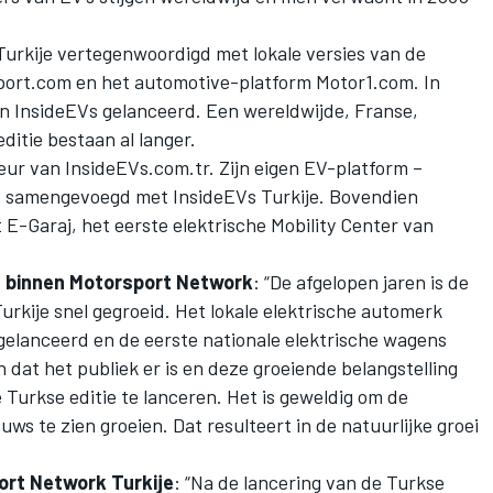
Turkije vertegenwoordigd met lokale versies van de
ort.com en het automotive-platform
Motor1.com
. In
an
InsideEVs
gelanceerd. Een wereldwijde, Franse,
editie bestaan al langer.
eur van
InsideEVs.com.tr
. Zijn eigen EV-platform –
 is samengevoegd met
InsideEVs
Turkije. Bovendien
-Garaj, het eerste elektrische Mobility Center van
e binnen
Motorsport Network
: “De afgelopen jaren is de
Turkije snel gegroeid. Het lokale elektrische automerk
elanceerd en de eerste nationale elektrische wagens
dat het publiek er is en deze groeiende belangstelling
Turkse editie te lanceren. Het is geweldig om de
ws te zien groeien. Dat resulteert in de natuurlijke groei
ort Network
Turkije
: “Na de lancering van de Turkse