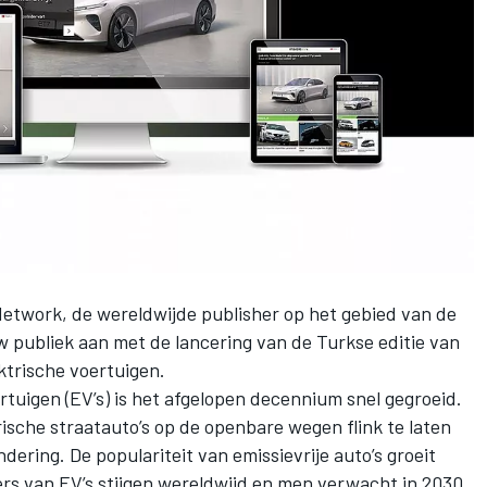
Network
, de wereldwijde publisher op het gebied van de
w publiek aan met de lancering van de Turkse editie van
ektrische voertuigen.
ertuigen (EV’s) is het afgelopen decennium snel gegroeid.
ische straatauto’s op de openbare wegen flink te laten
ndering. De populariteit van emissievrije auto’s groeit
fers van EV’s stijgen wereldwijd en men verwacht in 2030