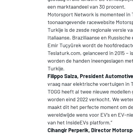
een marktaandeel van 30 procent.
Motorsport Network
is momenteel in 
toonaangevende racewebsite Motorsp
Turkije is de zesde regionale versie v
Italiaanse, Braziliaanse en Russische 
Emir Tuçyürek wordt de hoofdredact
Teslaturk.com, gelanceerd in 2015 –
worden de handen ineengeslagen met E
Turkije.
Filippo Salza, President Automotiv
vraag naar elektrische voertuigen in 
TOGG heeft al twee nieuwe modellen g
worden eind 2022 verkocht. We weten 
maakt dit het perfecte moment om de 
wereldwijde wens voor EV’s en EV-nieu
van het
InsideEVs
platform.”
Cihangir Perperik, Director
Motorsp