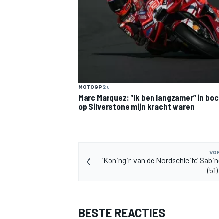
MEER RACEKLASSEN
MOTOGP
2 u
Marc Marquez: “Ik ben langzamer” in boc
op Silverstone mijn kracht waren
VOR
‘Koningin van de Nordschleife’ Sabi
(51
BESTE REACTIES