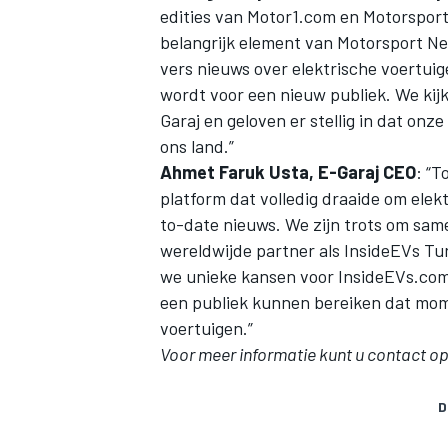
edities van
Motor1.com
en Motorsport.
belangrijk element van
Motorsport N
vers nieuws over elektrische voertuig
wordt voor een nieuw publiek. We ki
Garaj en geloven er stellig in dat onz
ons land.”
Ahmet Faruk Usta, E-Garaj CEO
: “T
platform dat volledig draaide om elek
to-date nieuws. We zijn trots om sam
wereldwijde partner als
InsideEVs
Tur
we unieke kansen voor
InsideEVs.co
een publiek kunnen bereiken dat mome
voertuigen.”
Voor meer informatie kunt u contact 
D