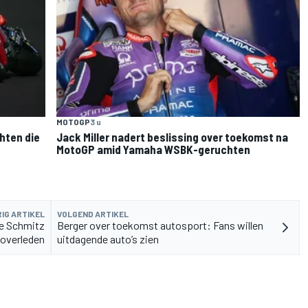
MOTOGP
3 u
hten die
Jack Miller nadert beslissing over toekomst na
MotoGP amid Yamaha WSBK-geruchten
IG ARTIKEL
VOLGEND ARTIKEL
ne Schmitz
Berger over toekomst autosport: Fans willen
) overleden
uitdagende auto’s zien