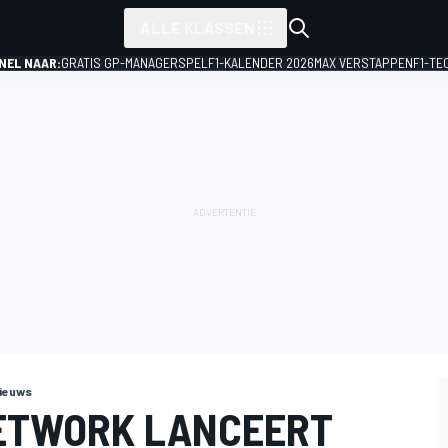
ALLE KLASSEN
NEL NAAR:
GRATIS GP-MANAGERSPEL
F1-KALENDER 2026
MAX VERSTAPPEN
F1-TE
ieuws
ETWORK LANCEERT