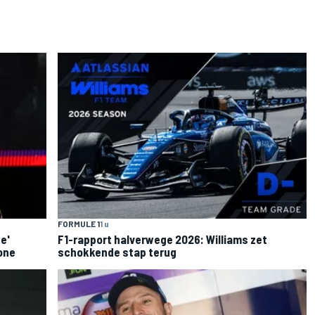
FORMULE 1
1 u
e'
F1-rapport halverwege 2026: Williams zet
one
schokkende stap terug