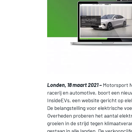
INDYCAR
Londen, 18 maart 2021
–
Motorsport 
racerij en automotive, boort een nieu
InsideEVs
, een website gericht op el
De belangstelling voor elektrische vo
WEC
DTM
Overheden proberen het aantal elektr
groeien in de strijd tegen klimaatvera
gestaag in alle landen. De verkoopcij