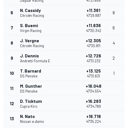
Jaguar Racing
47'27.659
N. Cassidy
+11.381
6
8
Citroën Racing
47'29.887
S. Buemi
+11.836
7
6
Virgin Racing
47'30.342
J. Vergne
+12.305
8
4
Citroën Racing
47'30.811
J. Dennis
+12.726
9
2
Andretti Formula E
47'31.232
T. Barnard
+13.125
10
1
DS Penske
47'31.631
M. Gunther
+16.048
11
DS Penske
47'34.554
D. Ticktum
+16.283
12
Cupra Kiro
47'34.789
N. Nato
+16.718
13
Nissan e.dams
47'35.224