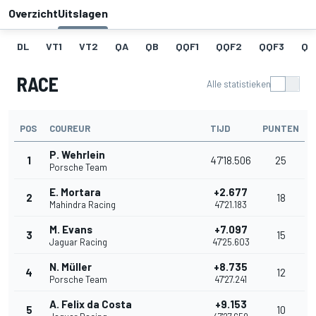
Overzicht
Uitslagen
DL
VT1
VT2
QA
QB
QQF1
QQF2
QQF3
QQ
RACE
Alle statistieken
POS
COUREUR
TIJD
PUNTEN
P. Wehrlein
1
47'18.506
25
Porsche Team
E. Mortara
+2.677
2
18
Mahindra Racing
47'21.183
M. Evans
+7.097
3
15
Jaguar Racing
47'25.603
N. Müller
+8.735
4
12
Porsche Team
47'27.241
A. Felix da Costa
+9.153
5
10