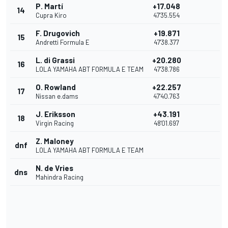
P. Martí
+17.048
14
Cupra Kiro
47'35.554
F. Drugovich
+19.871
15
Andretti Formula E
47'38.377
L. di Grassi
+20.280
16
LOLA YAMAHA ABT FORMULA E TEAM
47'38.786
O. Rowland
+22.257
17
Nissan e.dams
47'40.763
J. Eriksson
+43.191
18
Virgin Racing
48'01.697
Z. Maloney
dnf
LOLA YAMAHA ABT FORMULA E TEAM
N. de Vries
dns
Mahindra Racing