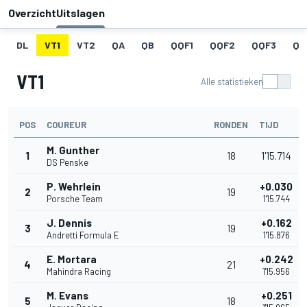
Overzicht
Uitslagen
DL
VT1
VT2
QA
QB
QQF1
QQF2
QQF3
QQ
VT1
Alle statistieken
POS
COUREUR
RONDEN
TIJD
M. Gunther
1
18
1'15.714
DS Penske
P. Wehrlein
+0.030
2
19
Porsche Team
1'15.744
J. Dennis
+0.162
3
19
Andretti Formula E
1'15.876
E. Mortara
+0.242
4
21
Mahindra Racing
1'15.956
M. Evans
+0.251
5
18