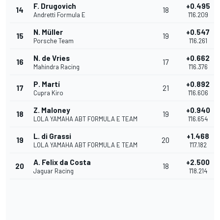
F. Drugovich
+0.495
14
18
Andretti Formula E
1'16.209
N. Müller
+0.547
15
19
Porsche Team
1'16.261
N. de Vries
+0.662
16
17
Mahindra Racing
1'16.376
P. Martí
+0.892
17
21
Cupra Kiro
1'16.606
Z. Maloney
+0.940
18
19
LOLA YAMAHA ABT FORMULA E TEAM
1'16.654
L. di Grassi
+1.468
19
20
LOLA YAMAHA ABT FORMULA E TEAM
1'17.182
A. Felix da Costa
+2.500
20
18
Jaguar Racing
1'18.214