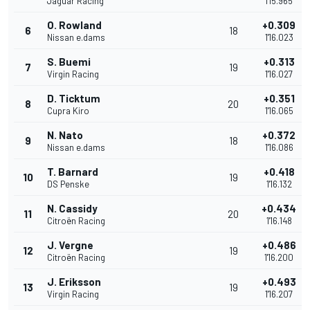
Jaguar Racing
1'15.965
O. Rowland
+0.309
6
18
Nissan e.dams
1'16.023
S. Buemi
+0.313
7
19
Virgin Racing
1'16.027
D. Ticktum
+0.351
8
20
Cupra Kiro
1'16.065
N. Nato
+0.372
9
18
Nissan e.dams
1'16.086
T. Barnard
+0.418
10
19
DS Penske
1'16.132
N. Cassidy
+0.434
11
20
Citroën Racing
1'16.148
J. Vergne
+0.486
12
19
Citroën Racing
1'16.200
J. Eriksson
+0.493
13
19
Virgin Racing
1'16.207