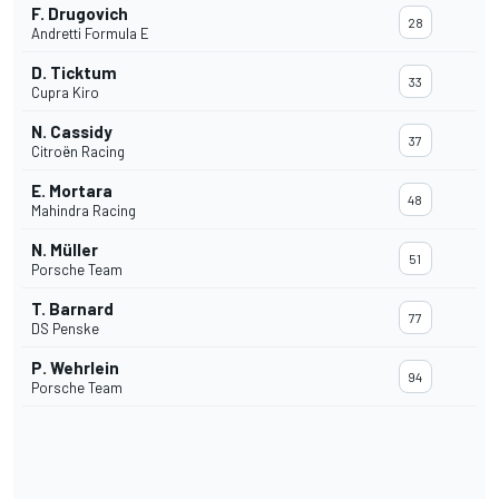
F. Drugovich
28
Andretti Formula E
D. Ticktum
33
Cupra Kiro
N. Cassidy
37
Citroën Racing
E. Mortara
48
Mahindra Racing
N. Müller
51
Porsche Team
T. Barnard
77
DS Penske
P. Wehrlein
94
Porsche Team