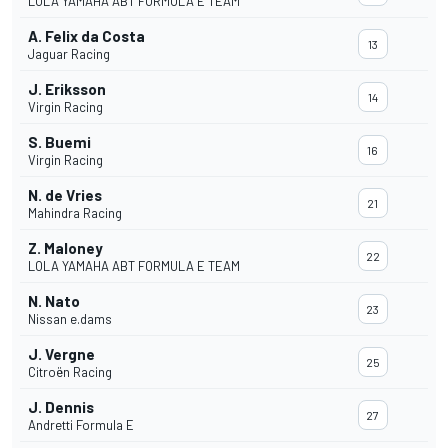
LOLA YAMAHA ABT FORMULA E TEAM
A. Felix da Costa
13
Jaguar Racing
J. Eriksson
14
Virgin Racing
S. Buemi
16
Virgin Racing
N. de Vries
21
Mahindra Racing
Z. Maloney
22
LOLA YAMAHA ABT FORMULA E TEAM
N. Nato
23
Nissan e.dams
J. Vergne
25
Citroën Racing
J. Dennis
27
Andretti Formula E