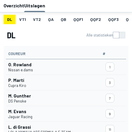
Overzicht
Uitslagen
DL
VT1
VT2
QA
QB
QQF1
QQF2
QQF3
QQ
DL
Alle statistieken
COUREUR
#
O. Rowland
1
Nissan e.dams
P. Martí
3
Cupra Kiro
M. Gunther
7
DS Penske
M. Evans
9
Jaguar Racing
L. di Grassi
11