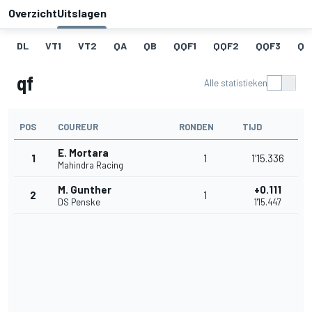
Overzicht
Uitslagen
DL
VT1
VT2
QA
QB
QQF1
QQF2
QQF3
QQ
qf
Alle statistieken
POS
COUREUR
RONDEN
TIJD
E. Mortara
1
1
1'15.336
Mahindra Racing
M. Gunther
+0.111
2
1
DS Penske
1'15.447