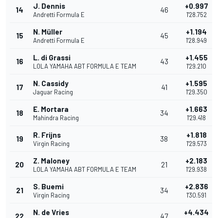
J. Dennis
+0.997
14
46
Andretti Formula E
1'28.752
N. Müller
+1.194
15
45
Andretti Formula E
1'28.949
L. di Grassi
+1.455
16
43
LOLA YAMAHA ABT FORMULA E TEAM
1'29.210
N. Cassidy
+1.595
17
41
Jaguar Racing
1'29.350
E. Mortara
+1.663
18
34
Mahindra Racing
1'29.418
R. Frijns
+1.818
19
38
Virgin Racing
1'29.573
Z. Maloney
+2.183
20
21
LOLA YAMAHA ABT FORMULA E TEAM
1'29.938
S. Buemi
+2.836
21
34
Virgin Racing
1'30.591
N. de Vries
+4.434
22
47