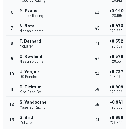
Maserati Racing
1'28.142
M. Evans
+0.440
6
44
Jaguar Racing
1'28.195
N. Nato
+0.473
7
45
Nissan e.dams
1'28.228
T. Barnard
+0.552
8
41
McLaren
1'28.307
O. Rowland
+0.576
9
42
Nissan e.dams
1'28.331
J. Vergne
+0.737
10
34
DS Penske
1'28.492
D. Ticktum
+0.909
11
38
Kiro Race Co
1'28.664
S. Vandoorne
+0.941
12
35
Maserati Racing
1'28.696
S. Bird
+0.988
13
41
McLaren
1'28.743