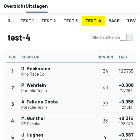
Overzicht
Uitslagen
DL
TEST 1
TEST 2
TEST 3
TEST-4
RACE
TEST-
test-4
Alle statistieken
POS
COUREUR
RONDEN
TIJD
D. Beckmann
1
34
1'27.755
Kiro Race Co
P. Wehrlein
+0.008
2
43
Porsche Team
1'27.763
A. Felix da Costa
+0.058
3
37
Porsche Team
1'27.813
M. Gunther
+0.315
4
36
DS Penske
1'28.070
J. Hughes
+0.387
5
41