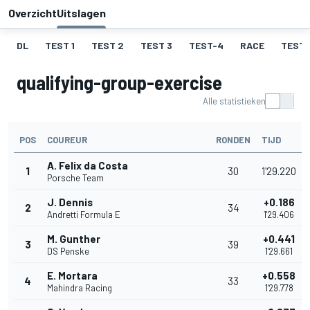
Overzicht
Uitslagen
DL
TEST 1
TEST 2
TEST 3
TEST-4
RACE
TEST-
qualifying-group-exercise
Alle statistieken
POS
COUREUR
RONDEN
TIJD
A. Felix da Costa
1
30
1'29.220
Porsche Team
J. Dennis
+0.186
2
34
Andretti Formula E
1'29.406
M. Gunther
+0.441
3
39
DS Penske
1'29.661
E. Mortara
+0.558
4
33
Mahindra Racing
1'29.778