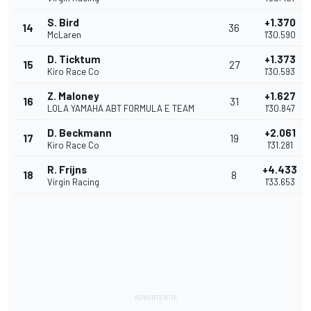
S. Bird
+1.370
14
36
McLaren
1'30.590
D. Ticktum
+1.373
15
27
Kiro Race Co
1'30.593
Z. Maloney
+1.627
16
31
LOLA YAMAHA ABT FORMULA E TEAM
1'30.847
D. Beckmann
+2.061
17
19
Kiro Race Co
1'31.281
R. Frijns
+4.433
18
8
Virgin Racing
1'33.653