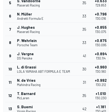
S. Vandoorne
+0.633
5
35
Maserati Racing
1'29.853
N. Müller
+0.796
6
33
Andretti Formula E
1'30.016
J. Hughes
+0.855
7
35
Maserati Racing
1'30.075
P. Wehrlein
+0.875
8
33
Porsche Team
1'30.095
J. Vergne
+0.894
9
41
DS Penske
1'30.114
L. di Grassi
+0.960
10
30
LOLA YAMAHA ABT FORMULA E TEAM
1'30.180
N. de Vries
+0.992
11
31
Mahindra Racing
1'30.212
T. Barnard
+1.010
12
35
McLaren
1'30.230
S. Buemi
+1.181
13
42
Virgin Racing
1'30.401