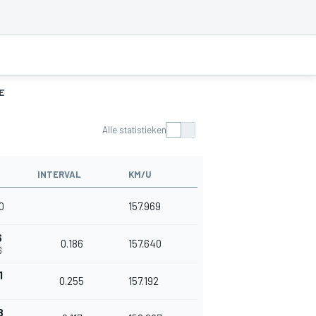
E
Alle statistieken
INTERVAL
KM/U
0
157.969
6
0.186
157.640
6
1
0.255
157.192
1
8