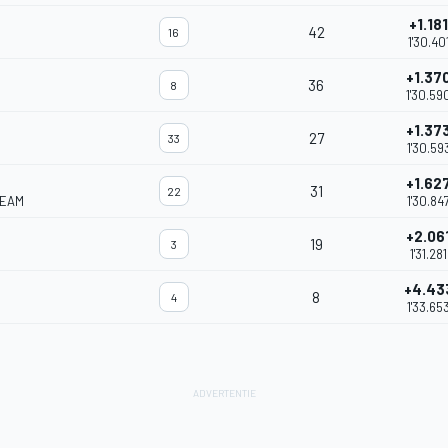
+1.181
42
16
1'30.40
+1.37
36
8
1'30.59
+1.37
27
33
1'30.59
+1.62
31
22
TEAM
1'30.84
+2.06
19
3
1'31.281
+4.43
8
4
1'33.65