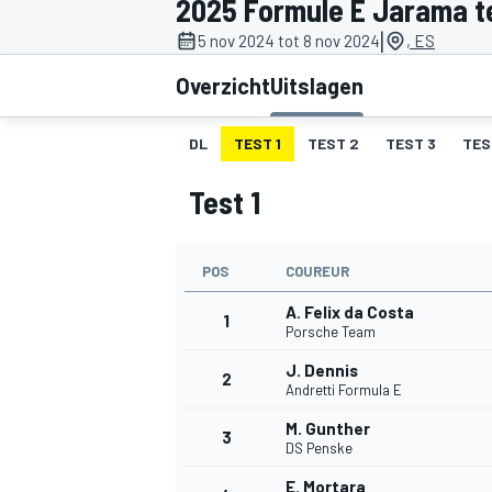
2025 Formule E Jarama t
|
5 nov 2024 tot 8 nov 2024
, ES
Overzicht
Uitslagen
DL
TEST 1
TEST 2
TEST 3
TES
Test 1
MOTOGP
POS
COUREUR
A. Felix da Costa
1
Porsche Team
J. Dennis
2
Andretti Formula E
M. Gunther
3
DS Penske
E. Mortara