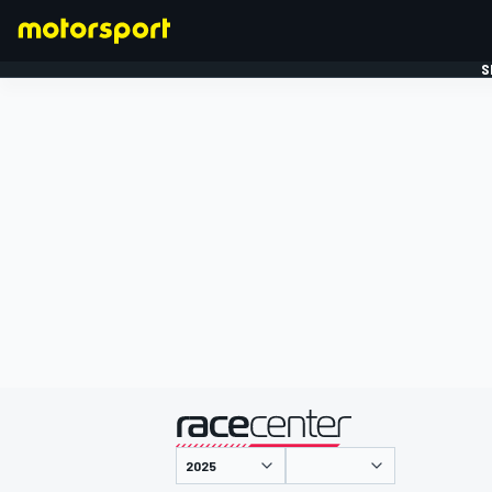
S
FORMULE 1
gepresenteerd door