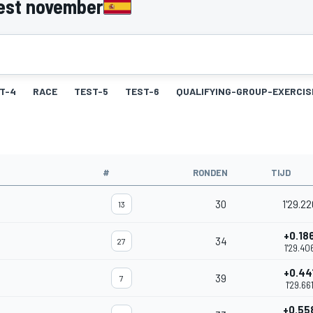
est november
T-4
RACE
TEST-5
TEST-6
QUALIFYING-GROUP-EXERCIS
#
RONDEN
TIJD
30
1'29.22
13
+0.18
34
27
1'29.40
+0.44
39
7
1'29.66
+0.55