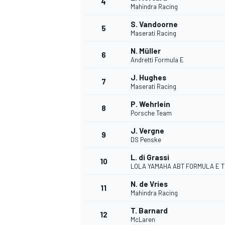
4
Mahindra Racing
S. Vandoorne
5
Maserati Racing
INDYCAR
N. Müller
6
Andretti Formula E
J. Hughes
7
Maserati Racing
P. Wehrlein
8
Porsche Team
J. Vergne
9
DS Penske
L. di Grassi
10
LOLA YAMAHA ABT FORMULA E 
N. de Vries
11
WEC
DTM
Mahindra Racing
T. Barnard
12
McLaren