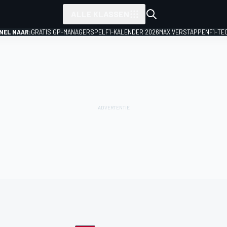
ALLE KLASSEN
NEL NAAR:
GRATIS GP-MANAGERSPEL
F1-KALENDER 2026
MAX VERSTAPPEN
F1-TE