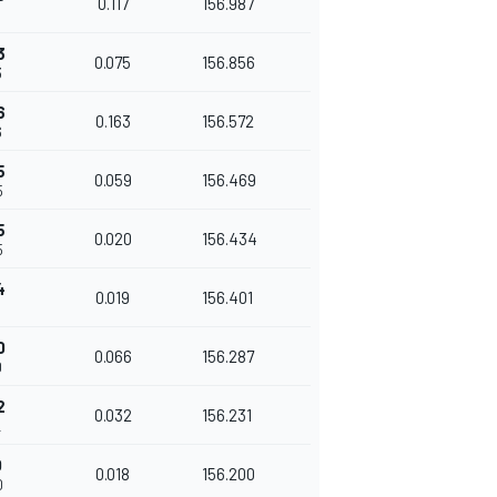
0.117
156.987
8
3
0.075
156.856
3
6
0.163
156.572
6
5
0.059
156.469
5
5
0.020
156.434
5
4
0.019
156.401
0
0.066
156.287
0
2
0.032
156.231
2
0
0.018
156.200
0