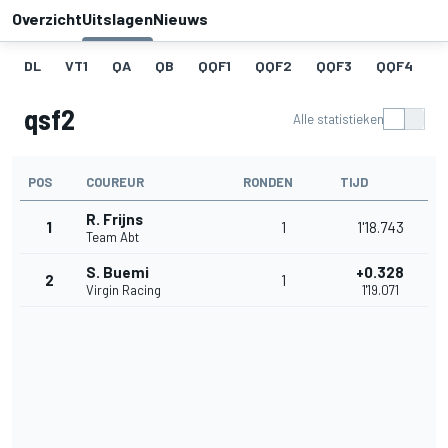
Overzicht
Uitslagen
Nieuws
DL
VT1
QA
QB
QQF1
QQF2
QQF3
QQF4
Q
qsf2
Alle statistieken
POS
COUREUR
RONDEN
TIJD
R. Frijns
1
1
1'18.743
Team Abt
S. Buemi
+0.328
2
1
Virgin Racing
1'19.071