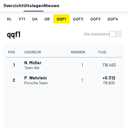
Overzicht
Uitslagen
Nieuws
DL
VT1
QA
QB
QQF1
QQF2
QQF3
QQF4
Q
qqf1
Alle statistieken
POS
COUREUR
RONDEN
TIJD
N. Müller
1
1
1'18.493
Team Abt
P. Wehrlein
+0.312
2
1
Porsche Team
1'18.805