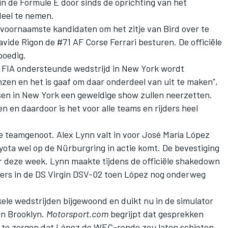
in de Formule E door sinds de oprichting van het
deel te nemen.
e voornaamste kandidaten om het zitje van Bird over te
ide Rigon de #71 AF Corse Ferrari besturen. De officiële
poedig.
de FIA ondersteunde wedstrijd in New York wordt
zen en het is gaaf om daar onderdeel van uit te maken”,
nsen in New York een geweldige show zullen neerzetten.
en daardoor is het voor alle teams en rijders heel
uwe teamgenoot. Alex Lynn valt in voor José María López
oyota wel op de Nürburgring in actie komt. De bevestiging
r deze week. Lynn maakte tijdens de officiële shakedown
eters in de DS Virgin DSV-02 toen López nog onderweg
nkele wedstrijden bijgewoond en duikt nu in de simulator
in Brooklyn.
Motorsport.com
begrijpt dat gesprekken
r te zorgen dat López de WEC-ronde zou laten schieten