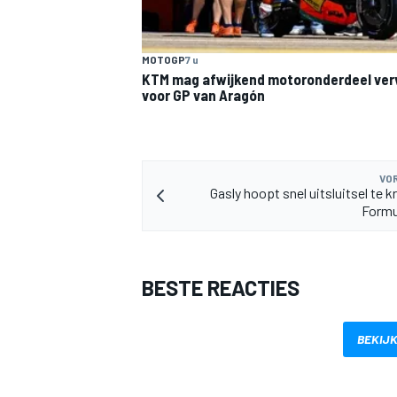
MOTOGP
7 u
KTM mag afwijkend motoronderdeel ve
voor GP van Aragón
MEER RACEKLASSEN
VOR
Gasly hoopt snel uitsluitsel te k
Formu
BESTE REACTIES
BEKIJK