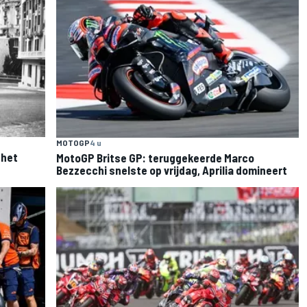
MOTOGP
4 u
 het
MotoGP Britse GP: teruggekeerde Marco
Bezzecchi snelste op vrijdag, Aprilia domineert