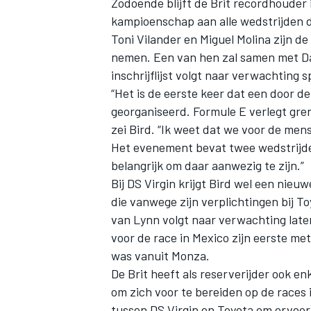
Zodoende blijft de Brit recordhouder 
kampioenschap aan alle wedstrijden 
Toni Vilander en Miguel Molina zijn d
nemen. Een van hen zal samen met Dav
inschrijflijst volgt naar verwachting s
“Het is de eerste keer dat een door 
georganiseerd. Formule E verlegt gren
zei Bird. “Ik weet dat we voor de me
Het evenement bevat twee wedstrijden 
belangrijk om daar aanwezig te zijn.”
Bij DS Virgin krijgt Bird wel een nie
die vanwege zijn verplichtingen bij T
van Lynn volgt naar verwachting late
voor de race in Mexico zijn eerste m
was vanuit Monza.
De Brit heeft als reserverijder ook e
om zich voor te bereiden op de races 
tussen DS Virgin en Toyota om ervoo