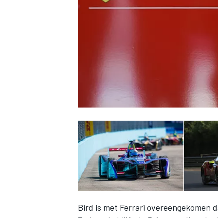
INDYCAR
WEC
DTM
Bird is met Ferrari overeengekomen d