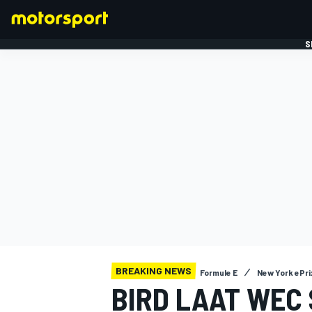
S
FORMULE 1
BREAKING NEWS
Formule E
New York ePri
BIRD LAAT WEC