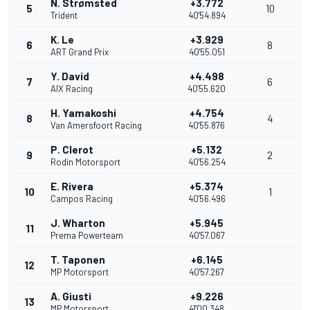
N. Strømsted
+3.772
5
10
Trident
40'54.894
K. Le
+3.929
6
8
ART Grand Prix
40'55.051
Y. David
+4.498
7
6
AIX Racing
40'55.620
H. Yamakoshi
+4.754
8
4
Van Amersfoort Racing
40'55.876
P. Clerot
+5.132
9
2
Rodin Motorsport
40'56.254
E. Rivera
+5.374
10
1
Campos Racing
40'56.496
J. Wharton
+5.945
11
Prema Powerteam
40'57.067
T. Taponen
+6.145
12
MP Motorsport
40'57.267
A. Giusti
+9.226
13
MP Motorsport
41'00.348