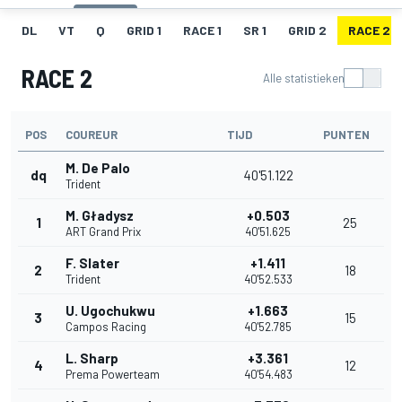
DL
VT
Q
GRID 1
RACE 1
SR 1
GRID 2
RACE 2
RACE 2
Alle statistieken
POS
COUREUR
TIJD
PUNTEN
M. De Palo
dq
40'51.122
Trident
M. Gładysz
+0.503
1
25
ART Grand Prix
40'51.625
F. Slater
+1.411
2
18
Trident
40'52.533
U. Ugochukwu
+1.663
3
15
Campos Racing
40'52.785
L. Sharp
+3.361
4
12
Prema Powerteam
40'54.483