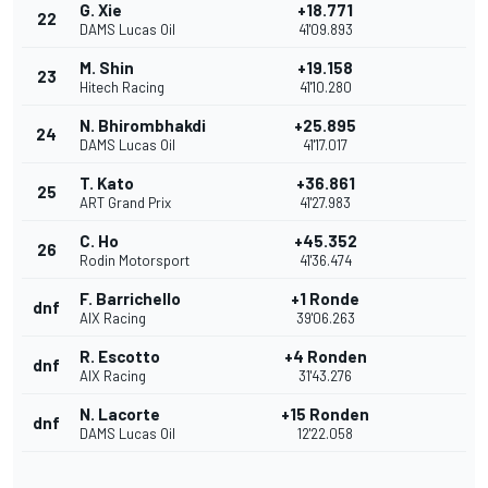
G. Xie
+18.771
22
DAMS Lucas Oil
41'09.893
M. Shin
+19.158
23
Hitech Racing
41'10.280
N. Bhirombhakdi
+25.895
24
DAMS Lucas Oil
41'17.017
T. Kato
+36.861
25
ART Grand Prix
41'27.983
C. Ho
+45.352
26
Rodin Motorsport
41'36.474
F. Barrichello
+1 Ronde
dnf
AIX Racing
39'06.263
R. Escotto
+4 Ronden
dnf
AIX Racing
31'43.276
N. Lacorte
+15 Ronden
dnf
DAMS Lucas Oil
12'22.058