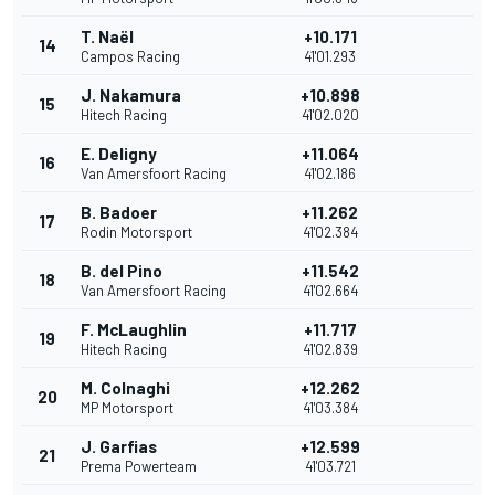
T. Naël
+10.171
14
Campos Racing
41'01.293
J. Nakamura
+10.898
15
Hitech Racing
41'02.020
E. Deligny
+11.064
16
Van Amersfoort Racing
41'02.186
B. Badoer
+11.262
17
Rodin Motorsport
41'02.384
B. del Pino
+11.542
18
Van Amersfoort Racing
41'02.664
F. McLaughlin
+11.717
19
Hitech Racing
41'02.839
M. Colnaghi
+12.262
20
MP Motorsport
41'03.384
J. Garfias
+12.599
21
Prema Powerteam
41'03.721