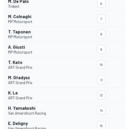
M. De Palo
6
Trident
M. Colnaghi
7
MP Motorsport
T. Taponen
8
MP Motorsport
A. Giusti
9
MP Motorsport
T. Kato
10
ART Grand Prix
M. Gładysz
11
ART Grand Prix
K. Le
12
ART Grand Prix
H. Yamakoshi
14
Van Amersfoort Racing
E. Deligny
15
Van Amersfoort Racing