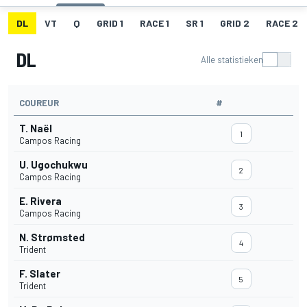
DL
VT
Q
GRID 1
RACE 1
SR 1
GRID 2
RACE 2
DL
Alle statistieken
COUREUR
#
T. Naël
1
Campos Racing
U. Ugochukwu
2
Campos Racing
E. Rivera
3
Campos Racing
N. Strømsted
4
Trident
F. Slater
5
Trident