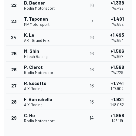
B. Badoer
+1.338
22
16
Rodin Motorsport
1'47.499
T. Taponen
+1.491
23
7
MP Motorsport
1'47.652
K. Le
+1.493
24
16
ART Grand Prix
1'47.654
M. Shin
+1.506
25
16
Hitech Racing
1'47.667
P. Clerot
+1.568
26
16
Rodin Motorsport
1'47.729
R. Escotto
+1.741
27
16
AIX Racing
1'47.902
F. Barrichello
+1.921
28
16
AIX Racing
1'48.082
C. Ho
+1.958
29
14
Rodin Motorsport
1'48.119