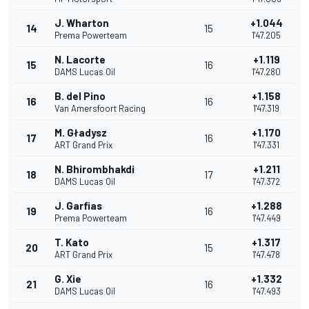
J. Wharton
+1.044
14
15
Prema Powerteam
1'47.205
N. Lacorte
+1.119
15
16
DAMS Lucas Oil
1'47.280
B. del Pino
+1.158
16
16
Van Amersfoort Racing
1'47.319
M. Gładysz
+1.170
17
16
ART Grand Prix
1'47.331
N. Bhirombhakdi
+1.211
18
17
DAMS Lucas Oil
1'47.372
J. Garfias
+1.288
19
16
Prema Powerteam
1'47.449
T. Kato
+1.317
20
15
ART Grand Prix
1'47.478
G. Xie
+1.332
21
16
DAMS Lucas Oil
1'47.493