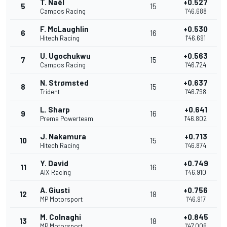
T. Naël
+0.527
5
15
Campos Racing
1'46.688
F. McLaughlin
+0.530
6
16
Hitech Racing
1'46.691
U. Ugochukwu
+0.563
7
15
Campos Racing
1'46.724
N. Strømsted
+0.637
8
15
Trident
1'46.798
L. Sharp
+0.641
9
16
Prema Powerteam
1'46.802
J. Nakamura
+0.713
10
15
Hitech Racing
1'46.874
Y. David
+0.749
11
16
AIX Racing
1'46.910
A. Giusti
+0.756
12
18
MP Motorsport
1'46.917
M. Colnaghi
+0.845
13
18
MP Motorsport
1'47.006