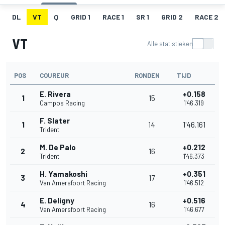
DL
VT
Q
GRID 1
RACE 1
SR 1
GRID 2
RACE 2
VT
Alle statistieken
POS
COUREUR
RONDEN
TIJD
E. Rivera
+0.158
1
15
Campos Racing
1'46.319
F. Slater
1
14
1'46.161
Trident
M. De Palo
+0.212
2
16
Trident
1'46.373
H. Yamakoshi
+0.351
3
17
Van Amersfoort Racing
1'46.512
E. Deligny
+0.516
4
16
Van Amersfoort Racing
1'46.677