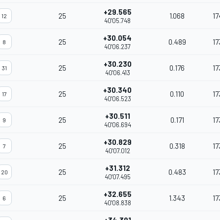
+29.565
25
1.068
17
12
40'05.748
+30.054
25
0.489
17
8
40'06.237
+30.230
25
0.176
17
31
40'06.413
+30.340
25
0.110
17
17
40'06.523
+30.511
25
0.171
17
9
40'06.694
+30.829
25
0.318
17
7
40'07.012
+31.312
25
0.483
17
20
40'07.495
+32.655
25
1.343
17
6
40'08.838