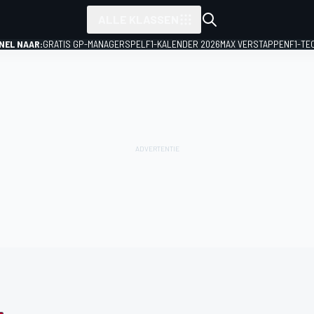
ALLE KLASSEN
NEL NAAR:
GRATIS GP-MANAGERSPEL
F1-KALENDER 2026
MAX VERSTAPPEN
F1-TE