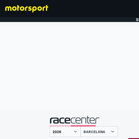
S
FORMULE 1
gepresenteerd door
BARCELONA