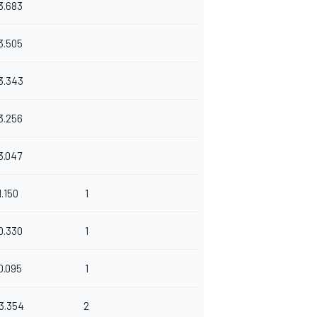
3.683
3.505
3.343
3.256
3.047
1.150
1
0.330
1
0.095
1
3.354
2