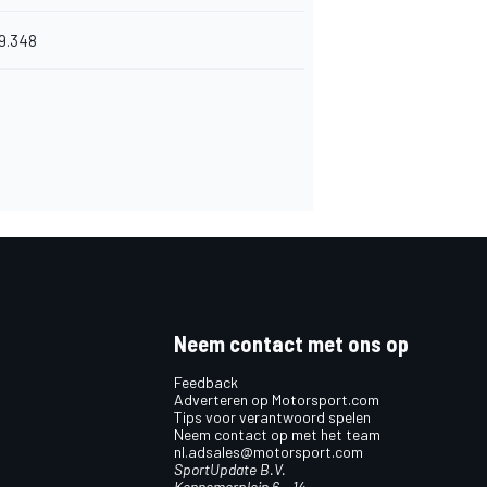
9.348
Neem contact met ons op
Feedback
Adverteren op Motorsport.com
Tips voor verantwoord spelen
Neem contact op met het team
nl.adsales@motorsport.com
SportUpdate B.V.
Kennemerplein 6 – 14