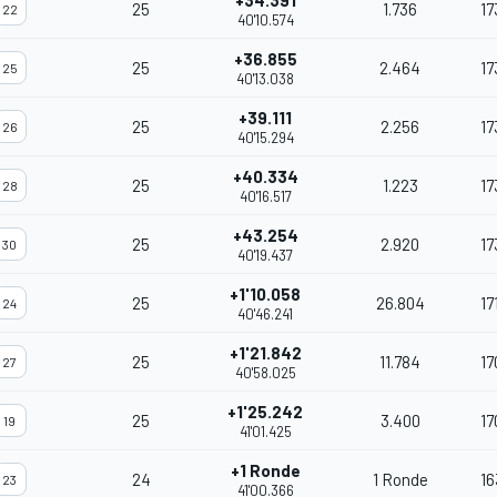
+34.391
25
1.736
17
22
40'10.574
+36.855
25
2.464
17
25
40'13.038
+39.111
25
2.256
17
26
40'15.294
+40.334
25
1.223
17
28
40'16.517
+43.254
25
2.920
17
30
40'19.437
+1'10.058
25
26.804
17
24
40'46.241
+1'21.842
25
11.784
17
27
40'58.025
+1'25.242
25
3.400
17
19
41'01.425
+1 Ronde
24
1 Ronde
16
23
41'00.366