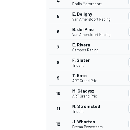
4
Rodin Motorsport
E. Deligny
5
Van Amersfoort Racing
INDYCAR
B. del Pino
6
Van Amersfoort Racing
E. Rivera
7
Campos Racing
F. Slater
8
Trident
T. Kato
9
ART Grand Prix
M. Gładysz
10
ART Grand Prix
N. Strømsted
11
WEC
DTM
Trident
J. Wharton
12
Prema Powerteam