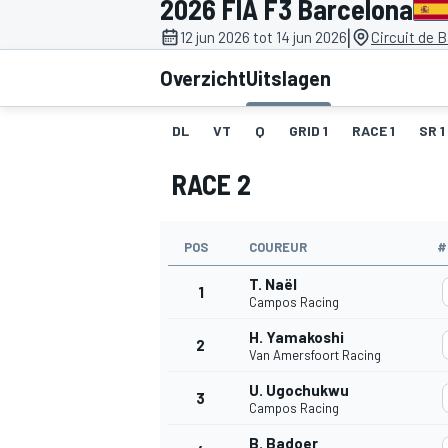
2026 FIA F3 Barcelona
|
12 jun 2026 tot 14 jun 2026
Circuit de 
Overzicht
Uitslagen
DL
VT
Q
GRID 1
RACE 1
SR 1
RACE 2
MOTOGP
POS
COUREUR
#
T. Naël
1
Campos Racing
H. Yamakoshi
2
Van Amersfoort Racing
U. Ugochukwu
3
Campos Racing
B. Badoer