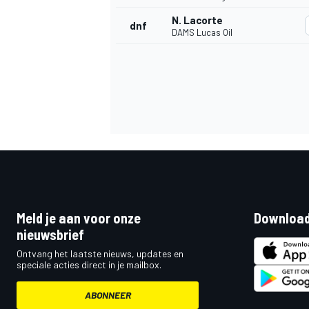
N. Lacorte
dnf
DAMS Lucas Oil
Meld je aan voor onze
Download
nieuwsbrief
Ontvang het laatste nieuws, updates en
speciale acties direct in je mailbox.
ABONNEER