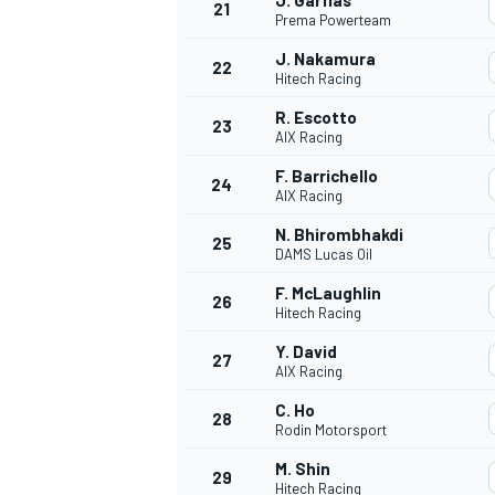
J. Garfias
21
Prema Powerteam
J. Nakamura
22
Hitech Racing
R. Escotto
23
AIX Racing
F. Barrichello
24
AIX Racing
N. Bhirombhakdi
25
DAMS Lucas Oil
F. McLaughlin
26
Hitech Racing
Y. David
27
AIX Racing
C. Ho
28
Rodin Motorsport
M. Shin
29
Hitech Racing