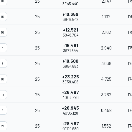
25
2.147
17
18
39'45.440
+10.359
25
1.102
17
15
39'46.542
+12.521
25
2.162
17
16
39'48.704
+15.461
25
2.940
17
3
39'51.644
+18.500
25
3.039
17
5
39'54.683
+23.225
25
4.725
17
10
39'59.408
+26.487
25
3.262
17
11
40'02.670
+26.945
25
0.458
17
4
40'03.128
+28.497
25
1.552
17
21
40'04.680