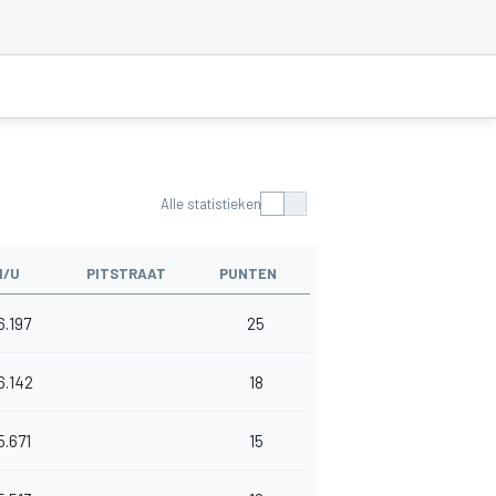
Alle statistieken
M/U
PITSTRAAT
PUNTEN
6.197
25
6.142
18
5.671
15