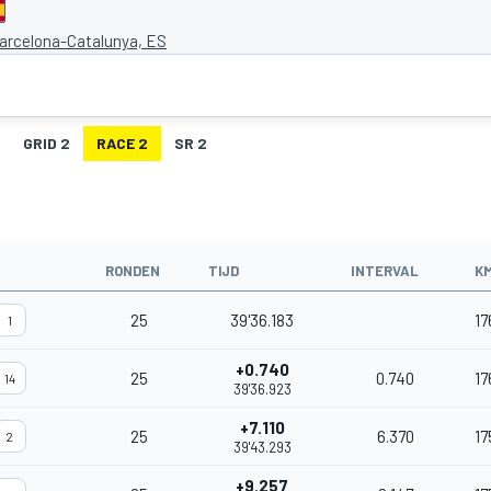
Barcelona-Catalunya, ES
GRID 2
RACE 2
SR 2
RONDEN
TIJD
INTERVAL
K
25
39'36.183
17
1
+0.740
25
0.740
17
14
39'36.923
+7.110
25
6.370
17
2
39'43.293
+9.257