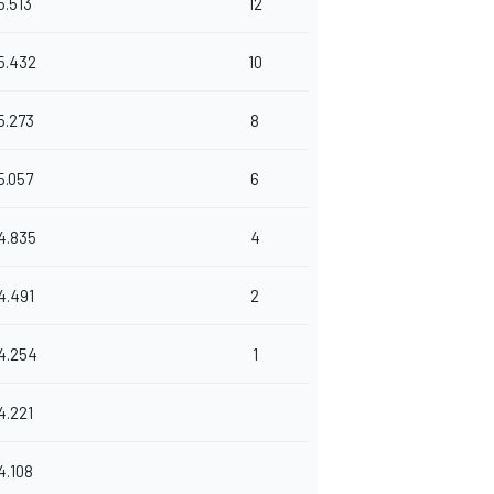
5.513
12
5.432
10
5.273
8
5.057
6
4.835
4
4.491
2
4.254
1
4.221
4.108