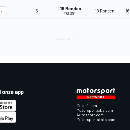
+19 Ronden
6
18 Ronden
16
29
9'51.310
 onze app
Motor1.com
Motorsportjobs.com
Autosport.com
Motorsportstats.com