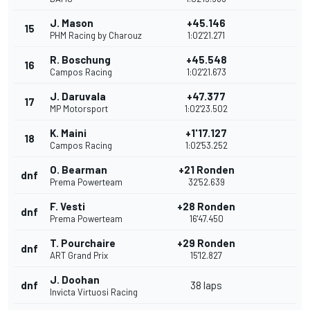
J. Mason
+45.146
15
PHM Racing by Charouz
1:02'21.271
R. Boschung
+45.548
16
Campos Racing
1:02'21.673
J. Daruvala
+47.377
17
MP Motorsport
1:02'23.502
K. Maini
+1'17.127
18
Campos Racing
1:02'53.252
O. Bearman
+21 Ronden
dnf
Prema Powerteam
32'52.639
F. Vesti
+28 Ronden
dnf
Prema Powerteam
16'47.450
T. Pourchaire
+29 Ronden
dnf
ART Grand Prix
15'12.827
J. Doohan
dnf
38 laps
Invicta Virtuosi Racing