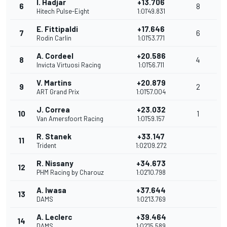
I. Hadjar
+13.706
6
8
Hitech Pulse-Eight
1:01'49.831
E. Fittipaldi
+17.646
7
6
Rodin Carlin
1:01'53.771
A. Cordeel
+20.586
8
4
Invicta Virtuosi Racing
1:01'56.711
V. Martins
+20.879
9
2
ART Grand Prix
1:01'57.004
J. Correa
+23.032
10
1
Van Amersfoort Racing
1:01'59.157
R. Stanek
+33.147
11
Trident
1:02'09.272
R. Nissany
+34.673
12
PHM Racing by Charouz
1:02'10.798
A. Iwasa
+37.644
13
DAMS
1:02'13.769
A. Leclerc
+39.464
14
DAMS
1:02'15.589