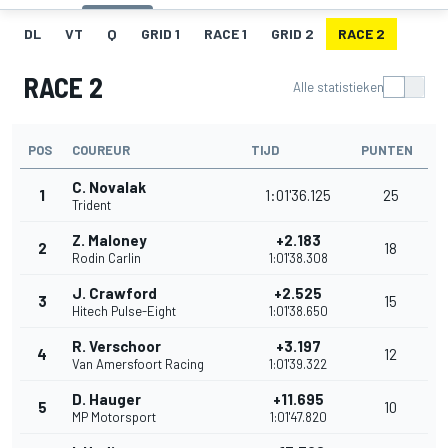
DL
VT
Q
GRID 1
RACE 1
GRID 2
RACE 2
RACE 2
Alle statistieken
POS
COUREUR
TIJD
PUNTEN
C. Novalak
1
1:01'36.125
25
Trident
Z. Maloney
+2.183
2
18
Rodin Carlin
1:01'38.308
J. Crawford
+2.525
3
15
Hitech Pulse-Eight
1:01'38.650
R. Verschoor
+3.197
4
12
Van Amersfoort Racing
1:01'39.322
D. Hauger
+11.695
5
10
MP Motorsport
1:01'47.820