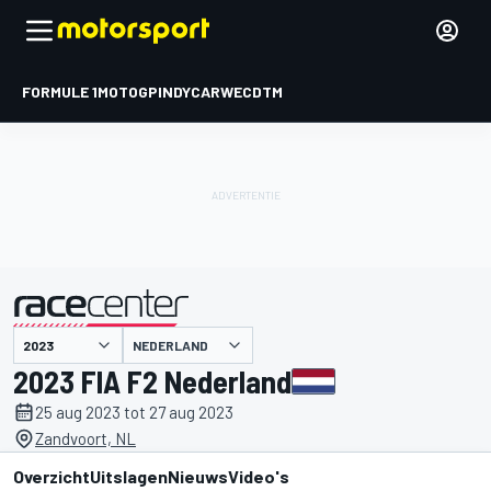
FORMULE 1
MOTOGP
INDYCAR
WEC
DTM
NEDERLAND
gepresenteerd door
2023 FIA F2 Nederland
25 aug 2023 tot 27 aug 2023
Zandvoort, NL
Overzicht
Uitslagen
Nieuws
Video's