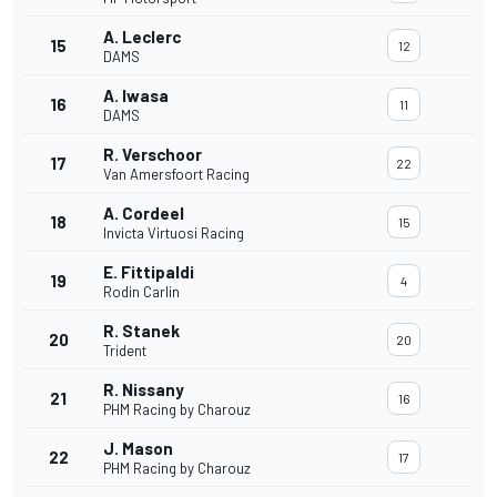
A. Leclerc
15
12
DAMS
A. Iwasa
16
11
DAMS
R. Verschoor
17
22
Van Amersfoort Racing
A. Cordeel
18
15
Invicta Virtuosi Racing
E. Fittipaldi
19
4
Rodin Carlin
R. Stanek
20
20
Trident
R. Nissany
21
16
PHM Racing by Charouz
J. Mason
22
17
PHM Racing by Charouz