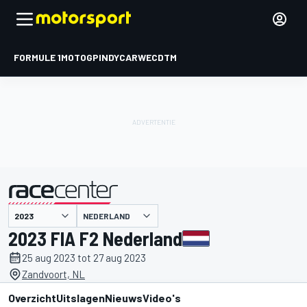
FORMULE 1
MOTOGP
INDYCAR
WEC
DTM
NEDERLAND
gepresenteerd door
2023 FIA F2 Nederland
25 aug 2023 tot 27 aug 2023
Zandvoort, NL
Overzicht
Uitslagen
Nieuws
Video's