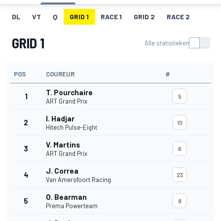
DL
VT
Q
GRID 1
RACE 1
GRID 2
RACE 2
GRID 1
Alle statistieken
POS
COUREUR
#
T. Pourchaire
1
5
ART Grand Prix
I. Hadjar
2
10
Hitech Pulse-Eight
V. Martins
3
6
ART Grand Prix
J. Correa
4
23
Van Amersfoort Racing
O. Bearman
5
8
Prema Powerteam