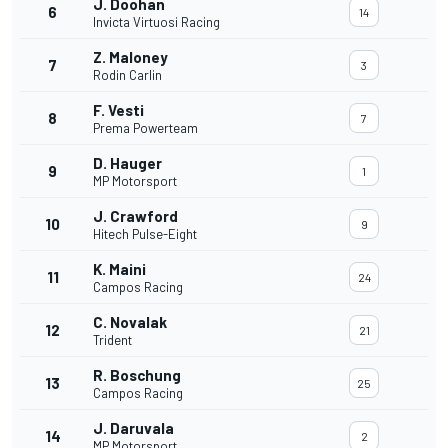
J. Doohan
6
14
Invicta Virtuosi Racing
Z. Maloney
7
3
Rodin Carlin
F. Vesti
8
7
Prema Powerteam
D. Hauger
9
1
MP Motorsport
J. Crawford
10
9
Hitech Pulse-Eight
K. Maini
11
24
Campos Racing
C. Novalak
12
21
Trident
R. Boschung
13
25
Campos Racing
J. Daruvala
14
2
MP Motorsport