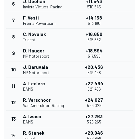
J. Doohan
+11.543
6
Invicta Virtuosi Racing
5'10.545
F. Vesti
+14.158
7
Prema Powerteam
5'13.160
C. Novalak
+16.650
8
Trident
5'15.652
D. Hauger
+18.594
9
MP Motorsport
5'17.596
J. Daruvala
+20.436
10
MP Motorsport
5'19.438
A. Leclerc
+22.494
11
DAMS
5'21.496
R. Verschoor
+24.027
12
Van Amersfoort Racing
5'23.029
A. Iwasa
+27.263
13
DAMS
5'26.265
R. Stanek
+29.946
14
Trident
5'28.948