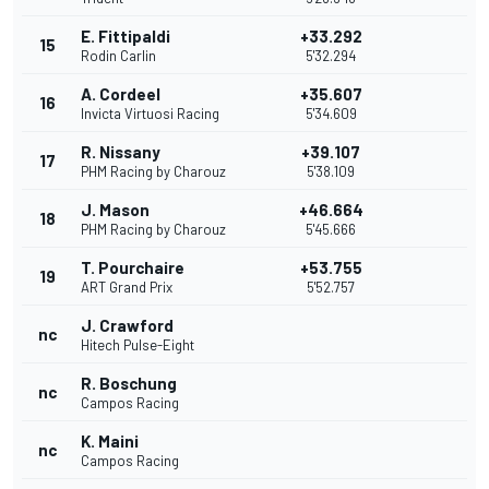
E. Fittipaldi
+33.292
15
Rodin Carlin
5'32.294
A. Cordeel
+35.607
16
Invicta Virtuosi Racing
5'34.609
R. Nissany
+39.107
17
PHM Racing by Charouz
5'38.109
J. Mason
+46.664
18
PHM Racing by Charouz
5'45.666
T. Pourchaire
+53.755
19
ART Grand Prix
5'52.757
J. Crawford
nc
Hitech Pulse-Eight
R. Boschung
nc
Campos Racing
K. Maini
nc
Campos Racing