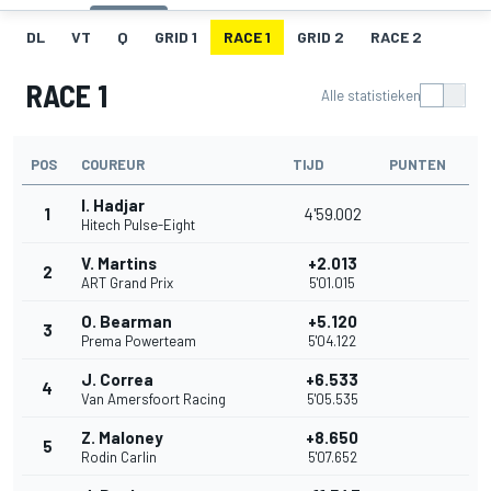
DL
VT
Q
GRID 1
RACE 1
GRID 2
RACE 2
RACE 1
Alle statistieken
POS
COUREUR
TIJD
PUNTEN
I. Hadjar
1
4'59.002
Hitech Pulse-Eight
V. Martins
+2.013
2
ART Grand Prix
5'01.015
O. Bearman
+5.120
3
Prema Powerteam
5'04.122
J. Correa
+6.533
4
Van Amersfoort Racing
5'05.535
Z. Maloney
+8.650
5
Rodin Carlin
5'07.652