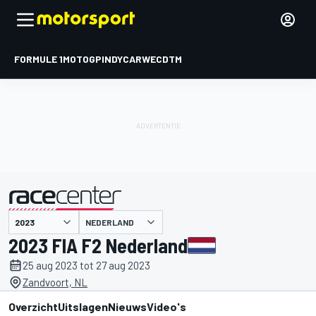
FORMULE 1
MOTOGP
INDYCAR
WEC
DTM
NEDERLAND
gepresenteerd door
2023 FIA F2 Nederland
25 aug 2023 tot 27 aug 2023
Zandvoort, NL
Overzicht
Uitslagen
Nieuws
Video's