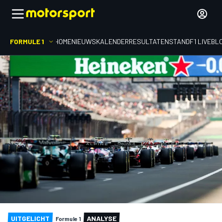
FORMULE 1
HOME
NIEUWS
KALENDER
RESULTATEN
STAND
F1 LIVEBL
UITGELICHT
ANALYSE
Formule 1