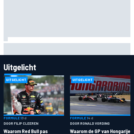
Waarom F1 nog altijd maar één Grand Prix zelf organiseert
Uitgelicht
UITGELICHT
UITGELICHT
FORMULE 1
3 d
FORMULE 1
4 d
DOOR FILIP CLEEREN
DOOR RONALD VORDING
Waarom Red Bull pas
Waarom de GP van Hongarije