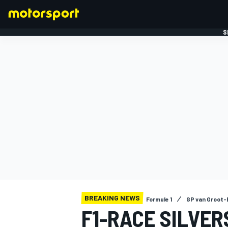
S
FORMULE 1
BREAKING NEWS
Formule 1
GP van Groot-
F1-RACE SILVER