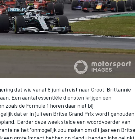
ering dat wie vanaf 8 juni afreist naar Groot-Brittannië
gaan. Een aantal essentiële diensten krijgen een
n zoals de Formule 1 horen daar niet bij.
ogelijk dat er in juli een Britse Grand Prix wordt gehouden
 gepland. Eerder deze week stelde een woordvoerder van
arantaine het "onmogelijk zou maken om dit jaar een Britse
ok een grote impact hebben op tienduizenden jobs gelinkt