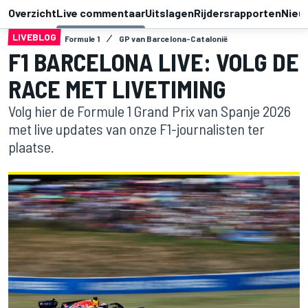
Overzicht
Live commentaar
Uitslagen
Rijdersrapporten
Nieu
LIVEBLOG
Formule 1
GP van Barcelona-Catalonië
F1 BARCELONA LIVE: VOLG DE
RACE MET LIVETIMING
Volg hier de Formule 1 Grand Prix van Spanje 2026
met live updates van onze F1-journalisten ter
plaatse.