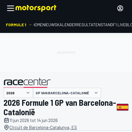
FORMULE 1
HOME
NIEUWS
KALENDER
RESULTATEN
STAND
F1 LIVEBL
gepresenteerd door
GP VAN BARCELONA-CATALONIË
2026 Formule 1 GP van Barcelona-
Catalonië
11 jun 2026 tot 14 jun 2026
Circuit de Barcelona-Catalunya, ES