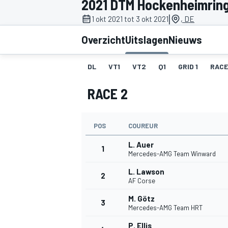
2021 DTM Hockenheimrin
|
1 okt 2021 tot 3 okt 2021
, DE
Overzicht
Uitslagen
Nieuws
DL
VT1
VT2
Q1
GRID 1
RACE
RACE 2
MOTOGP
POS
COUREUR
L. Auer
1
Mercedes-AMG Team Winward
L. Lawson
2
AF Corse
M. Götz
3
Mercedes-AMG Team HRT
P. Ellis