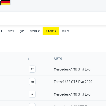
g
 1
SR 1
Q2
GRID 2
RACE 2
SR 2
#
AUTO
Mercedes-AMG GT3 Evo
22
Ferrari 488 GT3 Evo 2020
30
Mercedes-AMG GT3 Evo
4