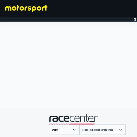
S
FORMULE 1
gepresenteerd door
HOCKENHEIMRING