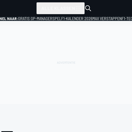
ALLE KLASSEN
NEL NAAR:
GRATIS GP-MANAGERSPEL
F1-KALENDER 2026
MAX VERSTAPPEN
F1-TE