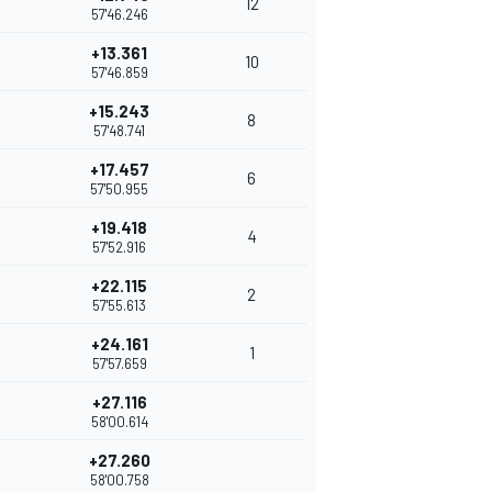
12
57'46.246
+13.361
10
57'46.859
+15.243
8
57'48.741
+17.457
6
57'50.955
+19.418
4
57'52.916
+22.115
2
57'55.613
+24.161
1
57'57.659
+27.116
58'00.614
+27.260
58'00.758