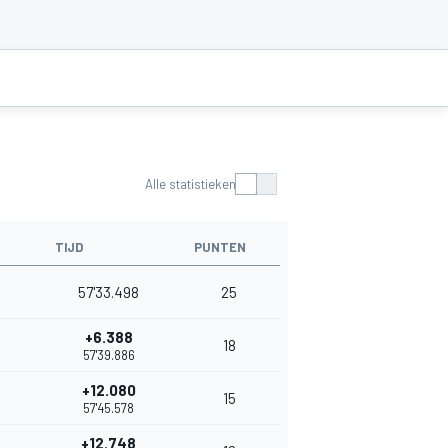
Alle statistieken
TIJD
PUNTEN
57'33.498
25
+6.388
18
57'39.886
+12.080
15
57'45.578
+12.748