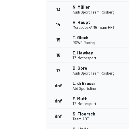
N. Müller
13
Audi Sport Team Rosberg
H. Haupt
14
Mercedes-AMG Team HRT
T. Glock
15
ROWE Racing
E. Hawkey
16
T3 Motorsport
D. Gore
17
Audi Sport Team Rosberg
L. di Grassi
dnf
Abt Sportsline
E. Muth
dnf
T3 Motorsport
S. Floersch
dnf
Team ABT