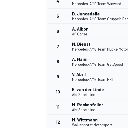
4
Mercedes-AMG Team Winward
D. Juncadella
5
Mercedes-AMG Team GruppeM Rac
INDYCAR
A. Albon
6
AF Corse
M. Dienst
7
Mercedes-AMG Team Mücke Motor
A. Maini
8
Mercedes-AMG Team GetSpeed
V. Abril
9
Mercedes-AMG Team HRT
K. van der Linde
10
Abt Sportsline
M. Rockenfeller
11
WEC
DTM
Abt Sportsline
M. Wittmann
12
Walkenhorst Motorsport