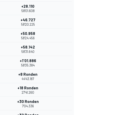
+28.110
58'01.608
+46.727
58'20.225
+50.958
58'24.456
+58.142
58'31.640
+1'01.886
58'35.384
+8 Ronden
44'43.187
+18 Ronden
27'41.260
+30 Ronden
7'04.336