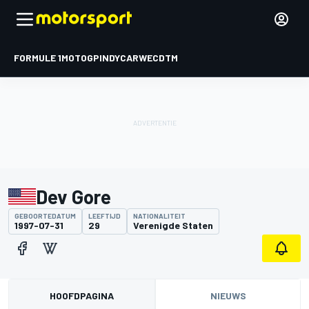
FORMULE 1
MOTOGP
INDYCAR
WEC
DTM
Dev Gore
GEBOORTEDATUM
LEEFTIJD
NATIONALITEIT
1997-07-31
29
Verenigde Staten
HOOFDPAGINA
NIEUWS