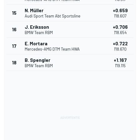
N. Müller
+0.659
15
Audi Sport Team Abt Sportsline
1'18.607
J. Eriksson
+0.706
16
BMW Team RBM
1'18.654
E. Mortara
+0.722
17
Mercedes-AMG DTM Team HWA
1'18.670
B. Spengler
+1.167
18
BMW Team RBM
1'19.115