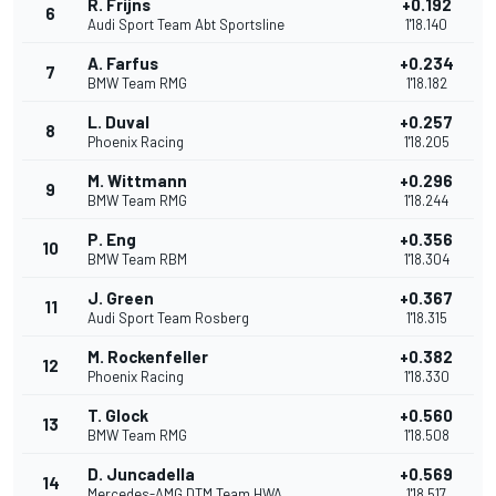
R. Frijns
+0.192
6
Audi Sport Team Abt Sportsline
1'18.140
A. Farfus
+0.234
7
BMW Team RMG
1'18.182
L. Duval
+0.257
8
Phoenix Racing
1'18.205
M. Wittmann
+0.296
9
BMW Team RMG
1'18.244
P. Eng
+0.356
10
BMW Team RBM
1'18.304
J. Green
+0.367
11
Audi Sport Team Rosberg
1'18.315
M. Rockenfeller
+0.382
12
Phoenix Racing
1'18.330
T. Glock
+0.560
13
BMW Team RMG
1'18.508
D. Juncadella
+0.569
14
Mercedes-AMG DTM Team HWA
1'18.517