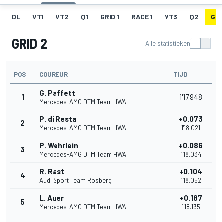
DL
VT1
VT2
Q1
GRID 1
RACE 1
VT3
Q2
GRI
GRID 2
Alle statistieken
POS
COUREUR
TIJD
G. Paffett
1
1'17.948
Mercedes-AMG DTM Team HWA
P. di Resta
+0.073
2
Mercedes-AMG DTM Team HWA
1'18.021
P. Wehrlein
+0.086
3
Mercedes-AMG DTM Team HWA
1'18.034
R. Rast
+0.104
4
Audi Sport Team Rosberg
1'18.052
L. Auer
+0.187
5
Mercedes-AMG DTM Team HWA
1'18.135