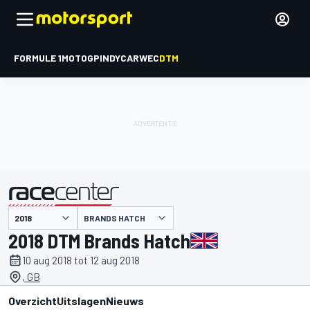
FORMULE 1
MOTOGP
INDYCAR
WEC
DTM
BRANDS HATCH
gepresenteerd door
2018 DTM Brands Hatch
10 aug 2018 tot 12 aug 2018
, GB
Overzicht
Uitslagen
Nieuws