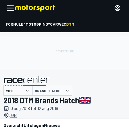
FORMULE 1
MOTOGP
INDYCAR
WEC
DTM
BRANDS HATCH
gepresenteerd door
2018 DTM Brands Hatch
10 aug 2018 tot 12 aug 2018
, GB
Overzicht
Uitslagen
Nieuws