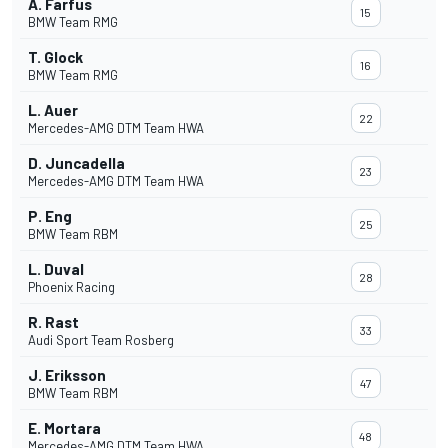
A. Farfus
15
BMW Team RMG
T. Glock
16
BMW Team RMG
L. Auer
22
Mercedes-AMG DTM Team HWA
D. Juncadella
23
Mercedes-AMG DTM Team HWA
P. Eng
25
BMW Team RBM
L. Duval
28
Phoenix Racing
R. Rast
33
Audi Sport Team Rosberg
J. Eriksson
47
BMW Team RBM
E. Mortara
48
Mercedes-AMG DTM Team HWA