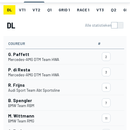
DL
VT1
VT2
Q1
GRID 1
RACE 1
VT3
Q2
GRI
DL
Alle statistieken
COUREUR
#
G. Paffett
2
Mercedes-AMG DTM Team HWA
P. di Resta
3
Mercedes-AMG DTM Team HWA
R. Frijns
4
Audi Sport Team Abt Sportsline
B. Spengler
7
BMW Team RBM
M. Wittmann
11
BMW Team RMG