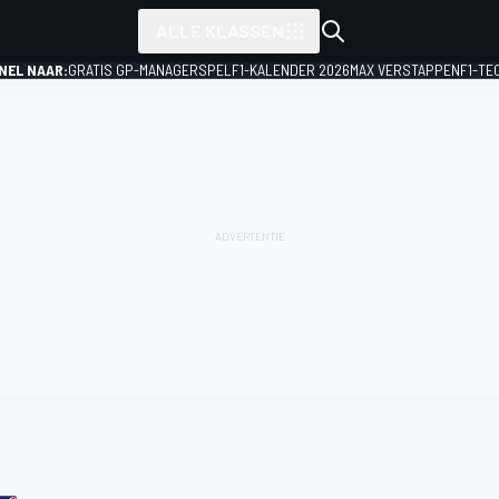
ALLE KLASSEN
NEL NAAR:
GRATIS GP-MANAGERSPEL
F1-KALENDER 2026
MAX VERSTAPPEN
F1-TE