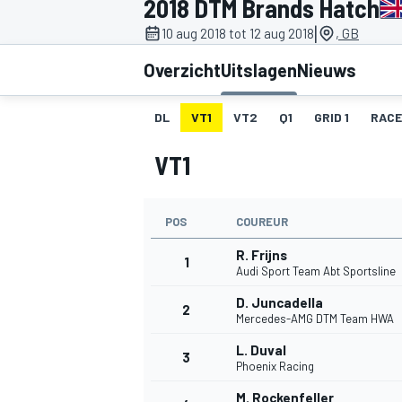
2018 DTM Brands Hatch
|
10 aug 2018 tot 12 aug 2018
, GB
Overzicht
Uitslagen
Nieuws
DL
VT1
VT2
Q1
GRID 1
RACE
VT1
MOTOGP
POS
COUREUR
R. Frijns
1
Audi Sport Team Abt Sportsline
D. Juncadella
2
Mercedes-AMG DTM Team HWA
L. Duval
3
Phoenix Racing
M. Rockenfeller