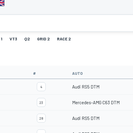
 1
VT3
Q2
GRID 2
RACE 2
#
AUTO
Audi RS5 DTM
4
Mercedes-AMG C63 DTM
23
Audi RS5 DTM
28