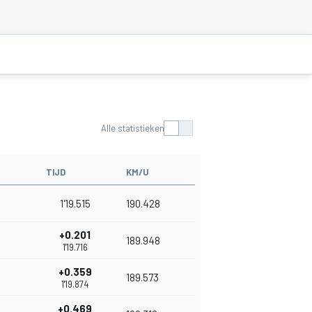
Alle statistieken
TIJD
KM/U
1'19.515
190.428
+0.201
189.948
1'19.716
+0.359
189.573
1'19.874
+0.469