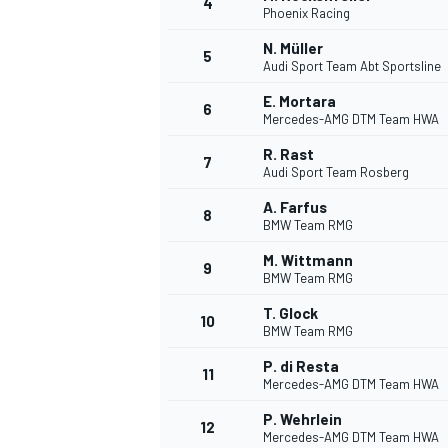
4
Phoenix Racing
N. Müller
5
Audi Sport Team Abt Sportsline
INDYCAR
E. Mortara
6
Mercedes-AMG DTM Team HWA
R. Rast
7
Audi Sport Team Rosberg
A. Farfus
8
BMW Team RMG
M. Wittmann
9
BMW Team RMG
T. Glock
10
BMW Team RMG
P. di Resta
11
WEC
DTM
Mercedes-AMG DTM Team HWA
P. Wehrlein
12
Mercedes-AMG DTM Team HWA