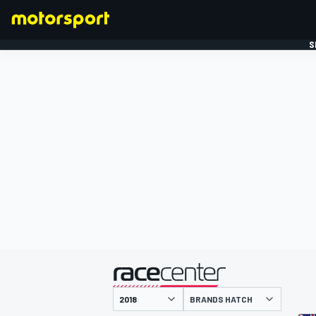
S
FORMULE 1
gepresenteerd door
BRANDS HATCH