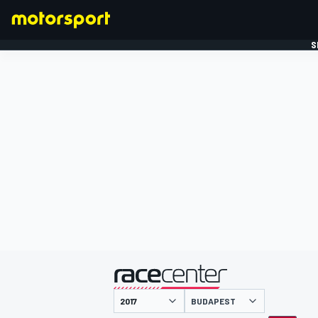
S
FORMULE 1
gepresenteerd door
BUDAPEST