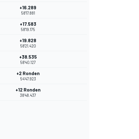
+16.289
58'17.881
+17.583
58'19.175
+19.828
58'21.420
+38.535
58'40.127
+2 Ronden
54'47.923
+12 Ronden
38'48.437