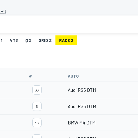
 HU
 1
VT3
Q2
GRID 2
RACE 2
#
AUTO
Audi RS5 DTM
33
Audi RS5 DTM
5
BMW M4 DTM
36