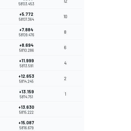
12
58'03.453
+5.772
10
58'07.364
+7.884
8
58'09.476
+8.694
6
58'10.286
+11.999
4
58'13.591
+12.653
2
58'14.245
+13.159
1
58'14.751
+13.630
58'15.222
+15.087
58'16.679