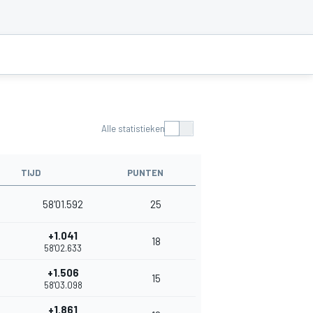
Alle statistieken
TIJD
PUNTEN
58'01.592
25
+1.041
18
58'02.633
+1.506
15
58'03.098
+1.861