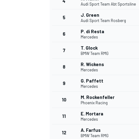
4
Audi Sport Team Abt Sportsline
J. Green
5
Audi Sport Team Rosberg
INDYCAR
P. di Resta
6
Mercedes
T. Glock
7
BMW Team RMG
R. Wickens
8
Mercedes
G. Paffett
9
Mercedes
M. Rockenfeller
10
Phoenix Racing
E. Mortara
11
WEC
DTM
Mercedes
A. Farfus
12
BMW Team RMG