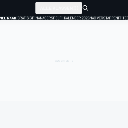
ALLE KLASSEN
NEL NAAR:
GRATIS GP-MANAGERSPEL
F1-KALENDER 2026
MAX VERSTAPPEN
F1-TE