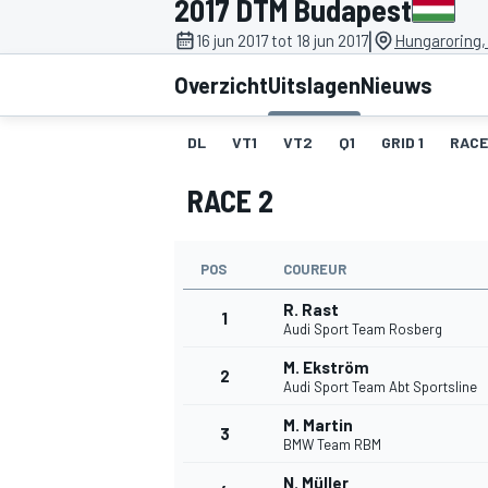
2017 DTM Budapest
|
16 jun 2017 tot 18 jun 2017
Hungaroring,
Overzicht
Uitslagen
Nieuws
DL
VT1
VT2
Q1
GRID 1
RACE
RACE 2
MOTOGP
POS
COUREUR
R. Rast
1
Audi Sport Team Rosberg
M. Ekström
2
Audi Sport Team Abt Sportsline
M. Martin
3
BMW Team RBM
N. Müller