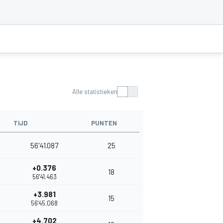
Alle statistieken
TIJD
PUNTEN
56'41.087
25
+0.376
18
56'41.463
+3.981
15
56'45.068
+4.702