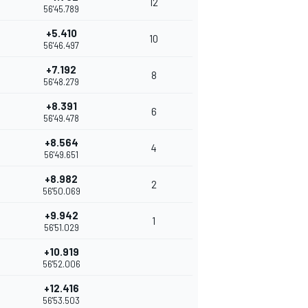
12
56'45.789
+5.410
10
56'46.497
+7.192
8
56'48.279
+8.391
6
56'49.478
+8.564
4
56'49.651
+8.982
2
56'50.069
+9.942
1
56'51.029
+10.919
56'52.006
+12.416
56'53.503