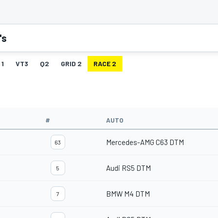
's
 1
VT3
Q2
GRID 2
RACE 2
#
AUTO
Mercedes-AMG C63 DTM
63
Audi RS5 DTM
5
BMW M4 DTM
7