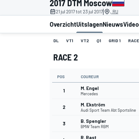
2017 DTM Moscow
|
21 jul 2017 tot 23 jul 2017
, RU
Overzicht
Uitslagen
Nieuws
Video
DL
VT1
VT2
Q1
GRID 1
RACE
RACE 2
MOTOGP
POS
COUREUR
M. Engel
1
Mercedes
M. Ekström
2
Audi Sport Team Abt Sportsline
B. Spengler
3
BMW Team RBM
R. Rast