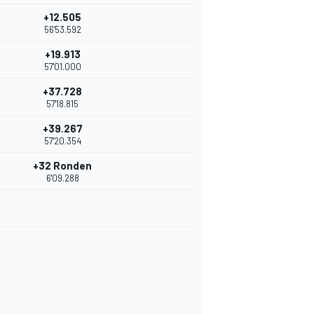
+12.505
56'53.592
+19.913
57'01.000
+37.728
57'18.815
+39.267
57'20.354
+32 Ronden
6'09.288