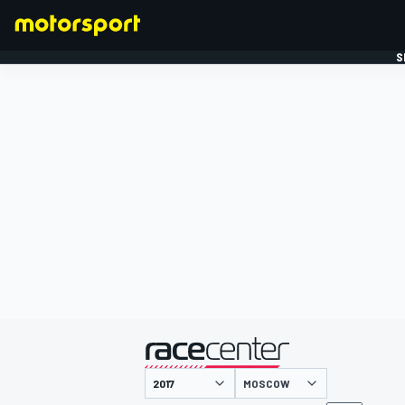
S
FORMULE 1
gepresenteerd door
MOSCOW