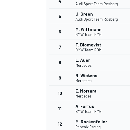
4
Audi Sport Team Rosberg
J. Green
5
Audi Sport Team Rosberg
INDYCAR
M. Wittmann
6
BMW Team RMG
T. Blomqvist
7
BMW Team RBM
L. Auer
8
Mercedes
R. Wickens
9
Mercedes
E. Mortara
10
Mercedes
A. Farfus
11
WEC
DTM
BMW Team RMG
M. Rockenfeller
12
Phoenix Racing