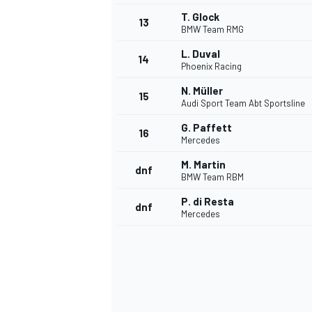
T. Glock
13
BMW Team RMG
L. Duval
14
Phoenix Racing
N. Müller
15
Audi Sport Team Abt Sportsline
G. Paffett
16
Mercedes
M. Martin
dnf
BMW Team RBM
P. di Resta
dnf
Mercedes