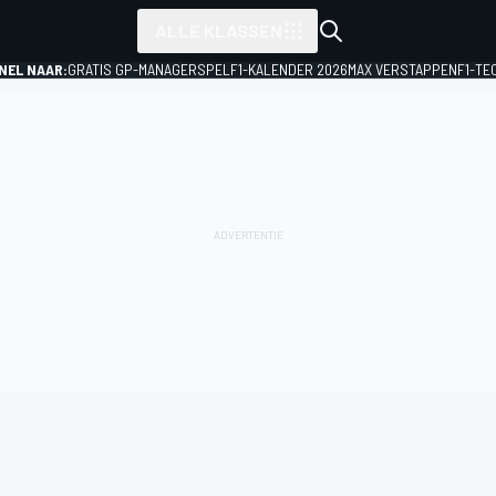
ALLE KLASSEN
NEL NAAR:
GRATIS GP-MANAGERSPEL
F1-KALENDER 2026
MAX VERSTAPPEN
F1-TE