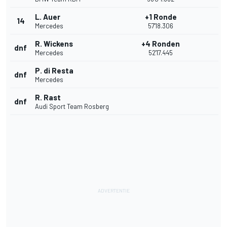
L. Auer
+1 Ronde
14
Mercedes
57'18.306
R. Wickens
+4 Ronden
dnf
Mercedes
52'17.445
P. di Resta
dnf
Mercedes
R. Rast
dnf
Audi Sport Team Rosberg