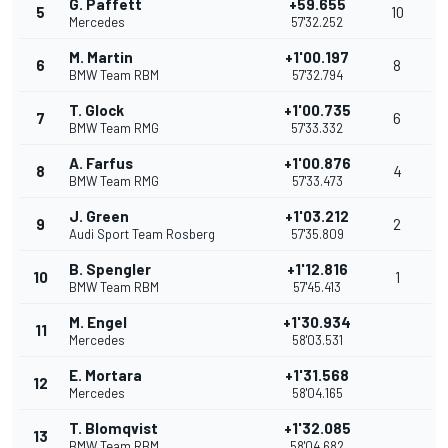
G. Paffett
+59.655
5
10
Mercedes
57'32.252
M. Martin
+1'00.197
6
8
BMW Team RBM
57'32.794
T. Glock
+1'00.735
7
6
BMW Team RMG
57'33.332
A. Farfus
+1'00.876
8
4
BMW Team RMG
57'33.473
J. Green
+1'03.212
9
2
Audi Sport Team Rosberg
57'35.809
B. Spengler
+1'12.816
10
1
BMW Team RBM
57'45.413
M. Engel
+1'30.934
11
Mercedes
58'03.531
E. Mortara
+1'31.568
12
Mercedes
58'04.165
T. Blomqvist
+1'32.085
13
BMW Team RBM
58'04.682