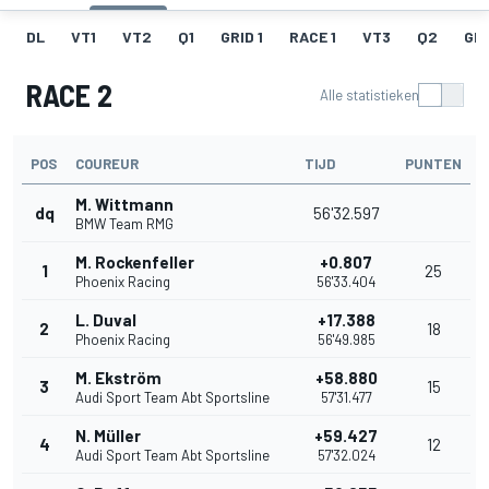
DL
VT1
VT2
Q1
GRID 1
RACE 1
VT3
Q2
GRI
RACE 2
Alle statistieken
POS
COUREUR
TIJD
PUNTEN
M. Wittmann
dq
56'32.597
BMW Team RMG
M. Rockenfeller
+0.807
1
25
Phoenix Racing
56'33.404
L. Duval
+17.388
2
18
Phoenix Racing
56'49.985
M. Ekström
+58.880
3
15
Audi Sport Team Abt Sportsline
57'31.477
N. Müller
+59.427
4
12
Audi Sport Team Abt Sportsline
57'32.024