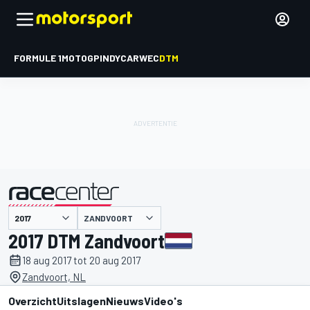
FORMULE 1
MOTOGP
INDYCAR
WEC
DTM
ZANDVOORT
gepresenteerd door
2017 DTM Zandvoort
18 aug 2017 tot 20 aug 2017
Zandvoort, NL
Overzicht
Uitslagen
Nieuws
Video's