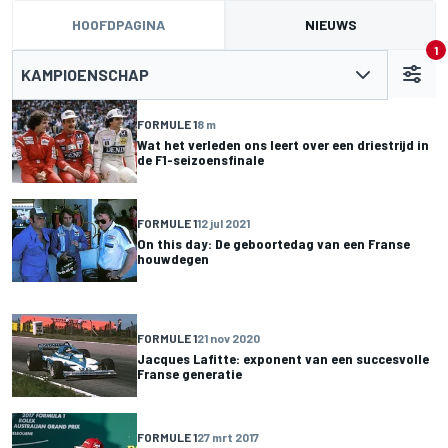
HOOFDPAGINA
NIEUWS
1
KAMPIOENSCHAP
FORMULE 1
8 m
Wat het verleden ons leert over een driestrijd in
de F1-seizoensfinale
FORMULE 1
12 jul 2021
On this day: De geboortedag van een Franse
houwdegen
FORMULE 1
21 nov 2020
Jacques Lafitte: exponent van een succesvolle
Franse generatie
FORMULE 1
27 mrt 2017