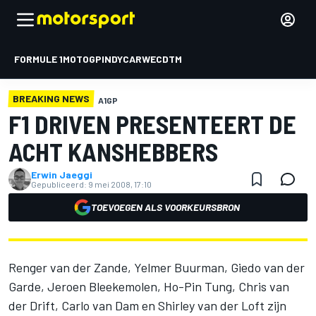
FORMULE 1
MOTOGP
INDYCAR
WEC
DTM
BREAKING NEWS
A1GP
F1 DRIVEN PRESENTEERT DE
ACHT KANSHEBBERS
Erwin Jaeggi
Gepubliceerd:
9 mei 2008, 17:10
TOEVOEGEN ALS VOORKEURSBRON
Renger van der Zande, Yelmer Buurman, Giedo van der
Garde, Jeroen Bleekemolen, Ho-Pin Tung, Chris van
der Drift, Carlo van Dam en Shirley van der Loft zijn