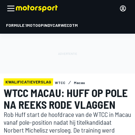
FORMULE 1
MOTOGP
INDYCAR
WEC
DTM
KWALIFICATIEVERSLAG
WTCC
Macau
WTCC MACAU: HUFF OP POLE
NA REEKS RODE VLAGGEN
Rob Huff start de hoofdrace van de WTCC in Macau
vanaf pole-position nadat hij titelkandidaat
Norbert Michelisz versloeg. De training werd