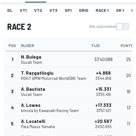
DL
VT1
VT2
VT3
SP1
GRID
RACE 1
SR 1
W
RACE 2
Alle statistieken
POS
RIJDER
TIJD
PUNTE
N. Bulega
1
33'40.088
25
Ducati Team
T. Razgatlioglu
+4.868
2
20
ROKiT BMW Motorrad WorldSBK Team
33'44.956
A. Bautista
+15.331
3
16
Ducati Team
33'55.419
A. Lowes
+17.333
4
13
bimota by Kawasaki Racing Team
33'57.421
A. Locatelli
+20.567
5
11
Pata Maxus Yamaha
34'00.655