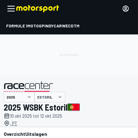
FORMULE 1
MOTOGP
INDYCAR
WEC
DTM
ESTORIL
gepresenteerd door
2025 WSBK Estoril
10 okt 2025 tot 12 okt 2025
, PT
Overzicht
Uitslagen