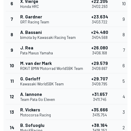
X. Vierge
+22.205
6
10
Honda HRC
34'02.293
R. Gardner
+23.634
7
9
GRT Racing Team
34'03.722
A. Bassani
+24.480
8
8
bimota by Kawasaki Racing Team
34'04.568
J. Rea
+26.080
9
7
Pata Maxus Yamaha
34'06.168
M. van der Mark
+29.579
10
6
ROKiT BMW Motorrad WorldSBK Team
34'09.667
G. Gerloff
+29.707
11
5
Kawasaki WorldSBK Team
34'09.795
A. Iannone
+31.657
12
4
Team Pata Go Eleven
34'11.745
R. Vickers
+35.666
13
3
Motocorsa Racing
34'15.754
B. Sofuoglu
+38.164
14
2
MotoXRacing
34'18.252