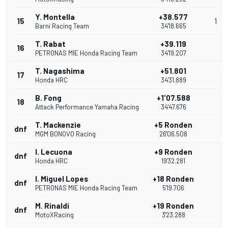
Y. Montella
+38.577
15
1
Barni Racing Team
34'18.665
T. Rabat
+39.119
16
PETRONAS MIE Honda Racing Team
34'19.207
T. Nagashima
+51.801
17
Honda HRC
34'31.889
B. Fong
+1'07.588
18
Attack Performance Yamaha Racing
34'47.676
T. Mackenzie
+5 Ronden
dnf
MGM BONOVO Racing
26'06.508
I. Lecuona
+9 Ronden
dnf
Honda HRC
19'32.281
I. Miguel Lopes
+18 Ronden
dnf
PETRONAS MIE Honda Racing Team
5'19.706
M. Rinaldi
+19 Ronden
dnf
MotoXRacing
3'23.288