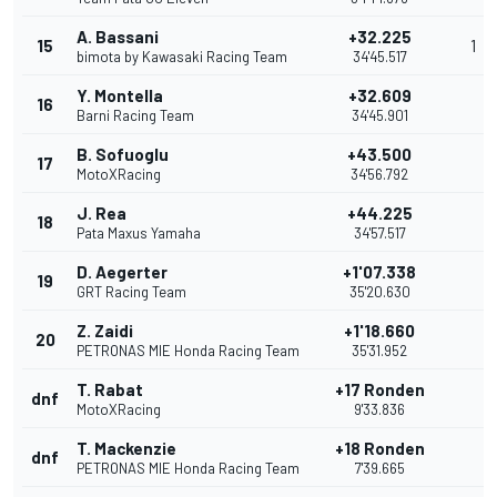
A. Bassani
+32.225
15
1
bimota by Kawasaki Racing Team
34'45.517
Y. Montella
+32.609
16
Barni Racing Team
34'45.901
B. Sofuoglu
+43.500
17
MotoXRacing
34'56.792
J. Rea
+44.225
18
Pata Maxus Yamaha
34'57.517
D. Aegerter
+1'07.338
19
GRT Racing Team
35'20.630
Z. Zaidi
+1'18.660
20
PETRONAS MIE Honda Racing Team
35'31.952
T. Rabat
+17 Ronden
dnf
MotoXRacing
9'33.836
T. Mackenzie
+18 Ronden
dnf
PETRONAS MIE Honda Racing Team
7'39.665