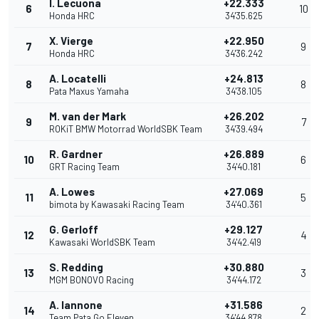
I. Lecuona
+22.333
6
10
Honda HRC
34'35.625
X. Vierge
+22.950
7
9
Honda HRC
34'36.242
A. Locatelli
+24.813
8
8
Pata Maxus Yamaha
34'38.105
M. van der Mark
+26.202
9
7
ROKiT BMW Motorrad WorldSBK Team
34'39.494
R. Gardner
+26.889
10
6
GRT Racing Team
34'40.181
A. Lowes
+27.069
11
5
bimota by Kawasaki Racing Team
34'40.361
G. Gerloff
+29.127
12
4
Kawasaki WorldSBK Team
34'42.419
S. Redding
+30.880
13
3
MGM BONOVO Racing
34'44.172
A. Iannone
+31.586
14
2
Team Pata Go Eleven
34'44.878