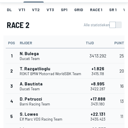
DL
VT1
VT2
VT3
SP1
GRID
RACE 1
SR 1
W
RACE 2
Alle statistieken
POS
RIJDER
TIJD
PUNTE
N. Bulega
1
34'13.292
25
Ducati Team
T. Razgatlioglu
+1.826
2
20
ROKiT BMW Motorrad WorldSBK Team
34'15.118
A. Bautista
+8.995
3
16
Ducati Team
34'22.287
D. Petrucci
+17.888
4
13
Barni Racing Team
34'31.180
S. Lowes
+22.131
5
11
Elf Marc VDS Racing Team
34'35.423