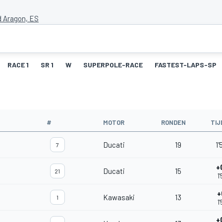
d Aragon, ES
RACE 1
SR 1
W
SUPERPOLE-RACE
FASTEST-LAPS-SP
#
MOTOR
RONDEN
TIJ
Ducati
19
1'
7
+
Ducati
15
21
1
+
Kawasaki
13
1
1
+