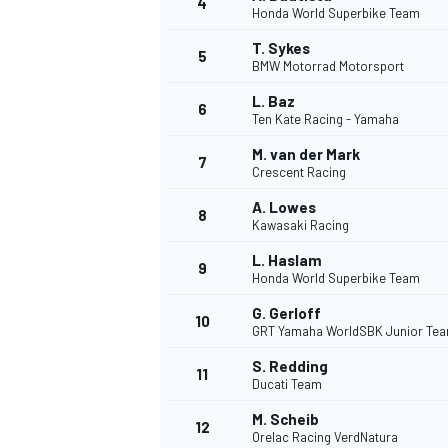
4
Honda World Superbike Team
T. Sykes
5
BMW Motorrad Motorsport
INDYCAR
L. Baz
6
Ten Kate Racing - Yamaha
M. van der Mark
7
Crescent Racing
A. Lowes
8
Kawasaki Racing
L. Haslam
9
Honda World Superbike Team
G. Gerloff
10
GRT Yamaha WorldSBK Junior Te
S. Redding
11
WEC
DTM
Ducati Team
M. Scheib
12
Orelac Racing VerdNatura