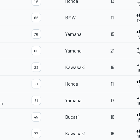
Honda
13
19
1
+
BMW
11
66
1
+
Yamaha
15
76
1
+
Yamaha
21
60
1
+
Kawasaki
16
22
1
+
Honda
11
91
1
+
Yamaha
17
31
am
1
+
Ducati
16
45
1
+
Kawasaki
16
77
1