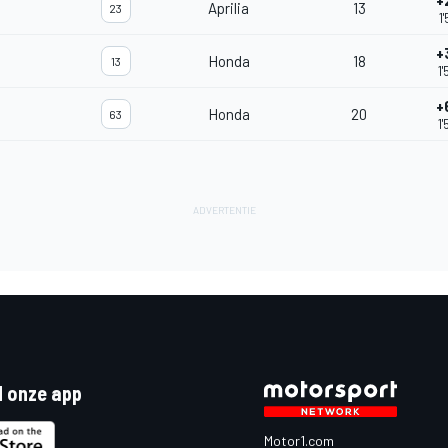
+
Aprilia
13
23
1
+
Honda
18
13
1
+
Honda
20
63
1
 onze app
Motor1.com