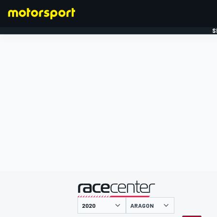
S
FORMULE 1
gepresenteerd door
ARAGON