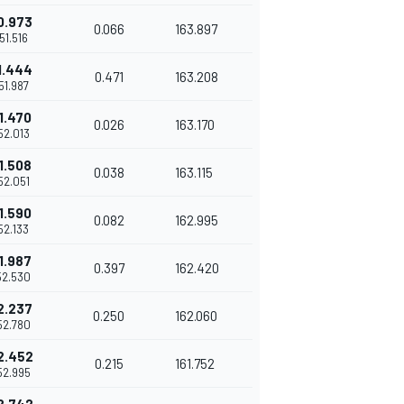
0.973
0.066
163.897
'51.516
1.444
0.471
163.208
'51.987
1.470
0.026
163.170
'52.013
1.508
0.038
163.115
'52.051
1.590
0.082
162.995
'52.133
1.987
0.397
162.420
'52.530
2.237
0.250
162.060
'52.780
2.452
0.215
161.752
'52.995