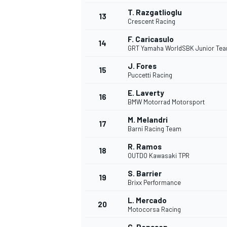
T. Razgatlioglu
13
Crescent Racing
F. Caricasulo
14
GRT Yamaha WorldSBK Junior Te
J. Fores
15
Puccetti Racing
E. Laverty
16
BMW Motorrad Motorsport
M. Melandri
17
Barni Racing Team
R. Ramos
18
OUTDO Kawasaki TPR
S. Barrier
19
Brixx Performance
L. Mercado
20
Motocorsa Racing