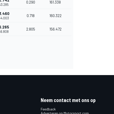
2.742
0.290
161.338
'53.285
3.460
0.718
160.322
'54.003
6.265
2.805
156.472
'56.808
Neem contact met ons op
Feedback
Adverteren op Motorsport.com