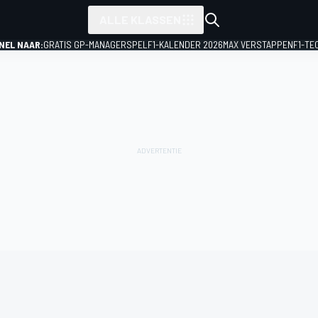
ALLE KLASSEN
NEL NAAR:
GRATIS GP-MANAGERSPEL
F1-KALENDER 2026
MAX VERSTAPPEN
F1-TE