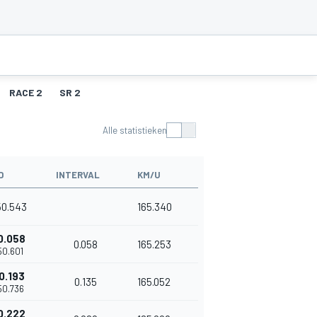
RACE 2
SR 2
Alle statistieken
D
INTERVAL
KM/U
50.543
165.340
0.058
0.058
165.253
'50.601
0.193
0.135
165.052
'50.736
0.222