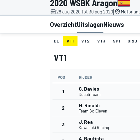
2020 WSBK Aragon
|
28 aug 2020 tot 30 aug 2020
Motorlan
Overzicht
Uitslagen
Nieuws
DL
VT1
VT2
VT3
SP1
GRID
VT1
MOTOGP
POS
RIJDER
C. Davies
1
Ducati Team
M. Rinaldi
2
Team Go Eleven
J. Rea
3
Kawasaki Racing
A. Bautista