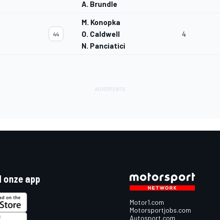
A. Brundle
M. Konopka
O. Caldwell
4
44
N. Panciatici
 onze app
Motor1.com
Motorsportjobs.com
Autosport.com