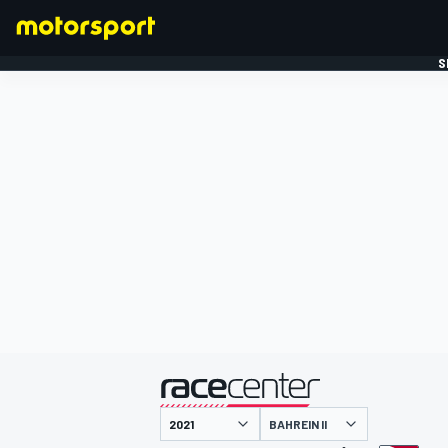
S
FORMULE 1
gepresenteerd door
BAHREIN II