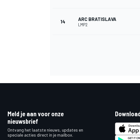
ARC BRATISLAVA
14
LMP2
Meld je aan voor onze
Download
nieuwsbrief
Ontvang het laatste nieuws, updates en
speciale acties direct in je mailbox.