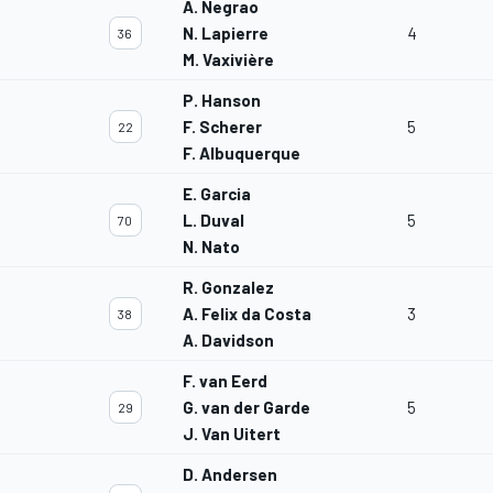
A. Negrao
N. Lapierre
4
36
M. Vaxivière
P. Hanson
F. Scherer
5
22
F. Albuquerque
E. Garcia
L. Duval
5
70
N. Nato
R. Gonzalez
A. Felix da Costa
3
38
A. Davidson
F. van Eerd
G. van der Garde
5
29
J. Van Uitert
D. Andersen