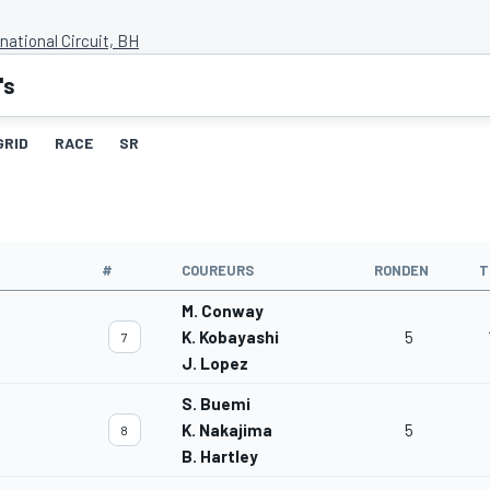
national Circuit, BH
's
GRID
RACE
SR
#
COUREURS
RONDEN
T
M. Conway
K. Kobayashi
5
7
J. Lopez
S. Buemi
K. Nakajima
5
8
B. Hartley