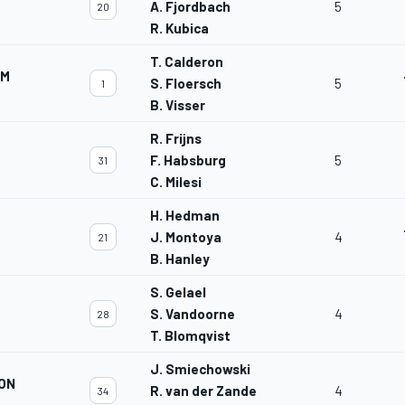
A. Fjordbach
5
20
R. Kubica
T. Calderon
AM
S. Floersch
5
1
B. Visser
R. Frijns
F. Habsburg
5
31
C. Milesi
H. Hedman
J. Montoya
4
21
B. Hanley
S. Gelael
S. Vandoorne
4
28
T. Blomqvist
J. Smiechowski
ON
R. van der Zande
4
34