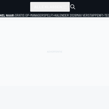
ALLE KLASSEN
NEL NAAR:
GRATIS GP-MANAGERSPEL
F1-KALENDER 2026
MAX VERSTAPPEN
F1-TE