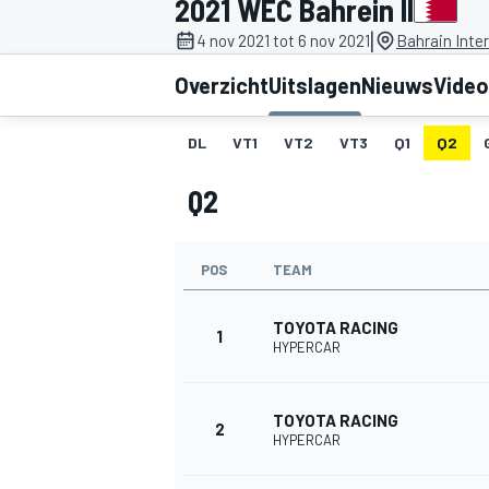
2021 WEC Bahrein II
|
4 nov 2021 tot 6 nov 2021
Bahrain Inter
Overzicht
Uitslagen
Nieuws
Video
DL
VT1
VT2
VT3
Q1
Q2
Q2
MOTOGP
POS
TEAM
TOYOTA RACING
1
HYPERCAR
TOYOTA RACING
2
HYPERCAR