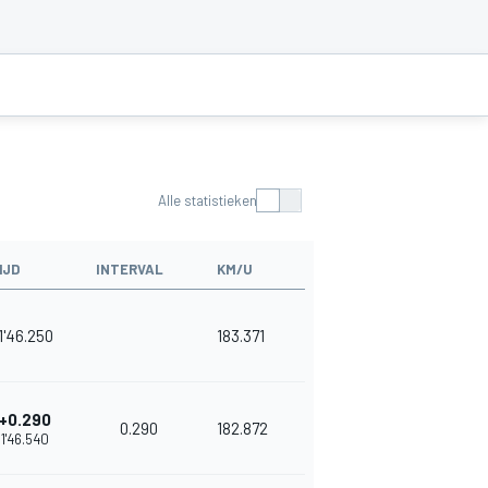
Alle statistieken
IJD
INTERVAL
KM/U
1'46.250
183.371
+0.290
0.290
182.872
1'46.540