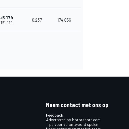
+5.174
0.237
174.856
1'51.424
Neem contact met ons op
Feedback
Adverteren op Motorsport.com
Tips voor verantwoord spelen
Neem contact op met het team