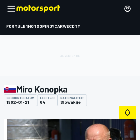
FORMULE 1
MOTOGP
INDYCAR
WEC
DTM
Miro Konopka
GEBOORTEDATUM
LEEFTIJD
NATIONALITEIT
1962-01-21
64
Slowakije