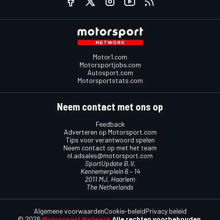
Motor1.com
Motorsportjobs.com
Autosport.com
Motorsportstats.com
Neem contact met ons op
Feedback
Adverteren op Motorsport.com
Tips voor verantwoord spelen
Neem contact op met het team
nl.adsales@motorsport.com
SportUpdate B.V.
Kennemerplein 6 – 14
2011 MJ, Haarlem
The Netherlands
Algemene voorwaarden
Cookie-beleid
Privacy beleid
© 2026
Motorsport Network
Alle rechten voorbehouden.