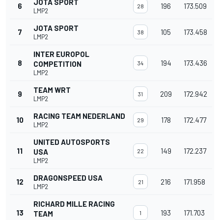
JOTA SPORT
6
196
173.509
28
LMP2
JOTA SPORT
7
105
173.458
38
LMP2
INTER EUROPOL
8
194
173.436
COMPETITION
34
LMP2
TEAM WRT
9
209
172.942
31
LMP2
RACING TEAM NEDERLAND
10
178
172.477
29
LMP2
UNITED AUTOSPORTS
11
149
172.237
USA
22
LMP2
DRAGONSPEED USA
12
216
171.958
21
LMP2
RICHARD MILLE RACING
13
193
171.703
TEAM
1