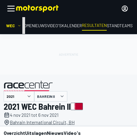
RESULTATEN
WEC
HOME
NIEUWS
VIDEO'S
KALENDER
STAND
TEAMS
BAHREIN II
gepresenteerd door
2021 WEC Bahrein II
4 nov 2021 tot 6 nov 2021
Bahrain International Circuit, BH
Overzicht
Uitslagen
Nieuws
Video's