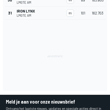
30
89
163.805
88
LMGTE AM
IRON LYNX
31
101
162.703
85
LMGTE AM
Meld je aan voor onze nieuwsbrief
Ontvang het laatste nieuws, updates en speciale acties direct in