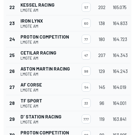
KESSEL RACING
22
202
165.075
57
LMGTE AM
IRON LYNX
23
138
164.833
60
LMGTE AM
PROTON COMPETITION
24
180
164.723
77
LMGTE AM
CETILAR RACING
25
207
164.343
47
LMGTE AM
ASTON MARTIN RACING
26
129
164.243
98
LMGTE AM
AF CORSE
27
145
164.019
54
LMGTE AM
TF SPORT
28
96
164.001
33
LMGTE AM
D' STATION RACING
29
119
163.841
777
LMGTE AM
PROTON COMPETITION