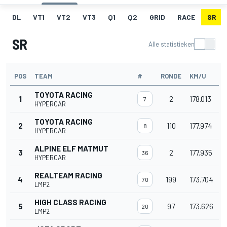
DL
VT1
VT2
VT3
Q1
Q2
GRID
RACE
SR
SR
Alle statistieken
POS
TEAM
#
RONDE
KM/U
TOYOTA RACING
1
2
178.013
7
HYPERCAR
TOYOTA RACING
2
110
177.974
8
HYPERCAR
ALPINE ELF MATMUT
3
2
177.935
36
HYPERCAR
REALTEAM RACING
4
199
173.704
70
LMP2
HIGH CLASS RACING
5
97
173.626
20
LMP2