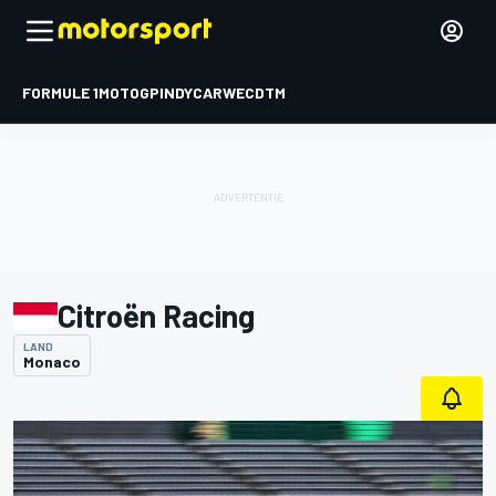
FORMULE 1
MOTOGP
INDYCAR
WEC
DTM
Citroën Racing
LAND
Monaco