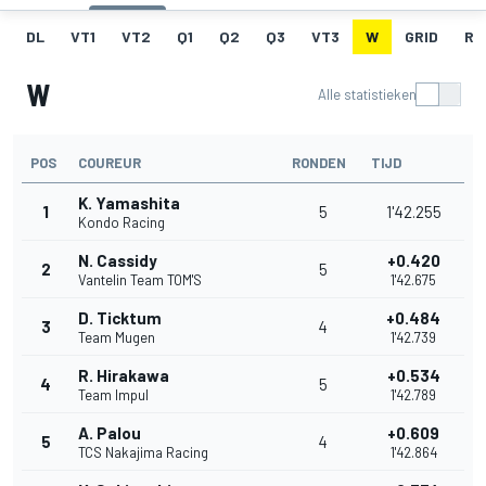
DL
VT1
VT2
Q1
Q2
Q3
VT3
W
GRID
RA
W
Alle statistieken
POS
COUREUR
RONDEN
TIJD
K. Yamashita
1
5
1'42.255
Kondo Racing
N. Cassidy
+0.420
2
5
Vantelin Team TOM'S
1'42.675
D. Ticktum
+0.484
3
4
Team Mugen
1'42.739
R. Hirakawa
+0.534
4
5
Team Impul
1'42.789
A. Palou
+0.609
5
4
TCS Nakajima Racing
1'42.864