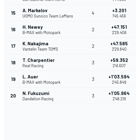
A. Markelov
+3.201
15
4
UOMO Sunoco Team LeMans
1'45.456
H. Newey
+47.151
16
2
B-MAX with Motopark
2'29.406
K. Nakajima
+47.585
17
2
Vantelin Team TOM'S
2'29.840
T. Charpentier
+59.352
18
3
Real Racing
2'41.607
L. Auer
+1'03.594
19
3
B-MAX with Motopark
2'45.849
N. Fukuzumi
+1'05.964
20
3
Dandelion Racing
2'48.219