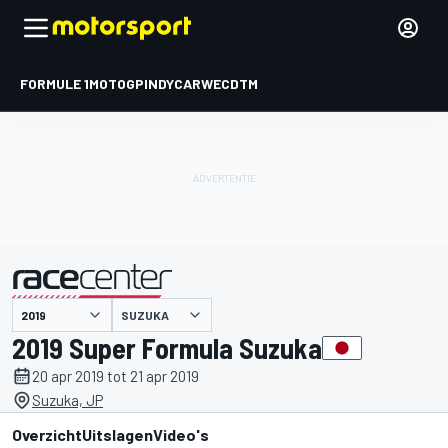
FORMULE 1
MOTOGP
INDYCAR
WEC
DTM
SUZUKA
gepresenteerd door
2019 Super Formula Suzuka
20 apr 2019 tot 21 apr 2019
Suzuka, JP
Overzicht
Uitslagen
Video's