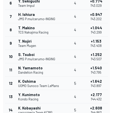
Y. Sekiguchi
+0.774
6
4
Team Impul
1'43.029
H. Ishiura
+0.947
7
4
JMS P.mu/cerumo-INGING
1'43.202
T. Makino
+1.044
8
4
TCS Nakajima Racing
1'43.299
T. Nojiri
+1.153
9
4
Team Mugen
1'43.408
S. Tsuboi
+1.252
10
4
JMS P.mu/cerumo-INGING
1'43.507
N. Yamamoto
+1.540
11
4
Dandelion Racing
1'43.795
K. Oshima
+1.642
12
5
UOMO Sunoco Team LeMans
1'43.897
Y. Kunimoto
+2.177
13
4
Kondo Racing
1'44.432
K. Kobayashi
+2.608
14
5
carrozzeria Team KCMG
1'44.863