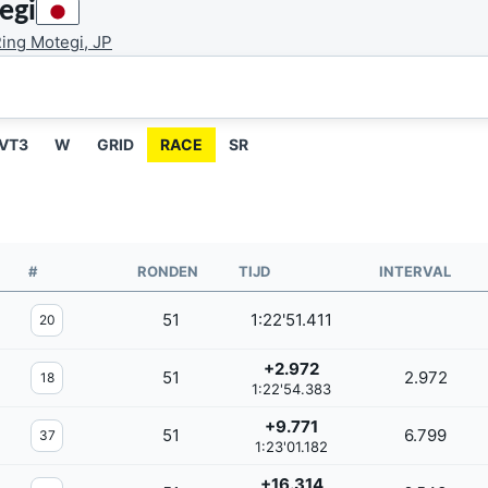
egi
ing Motegi, JP
VT3
W
GRID
RACE
SR
#
RONDEN
TIJD
INTERVAL
51
1:22'51.411
20
+2.972
51
2.972
18
1:22'54.383
+9.771
51
6.799
37
1:23'01.182
+16.314