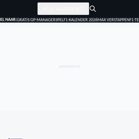
ALLE KLASSEN
EL NAAR:
GRATIS GP-MANAGERSPEL
F1-KALENDER 2026
MAX VERSTAPPEN
F1-T