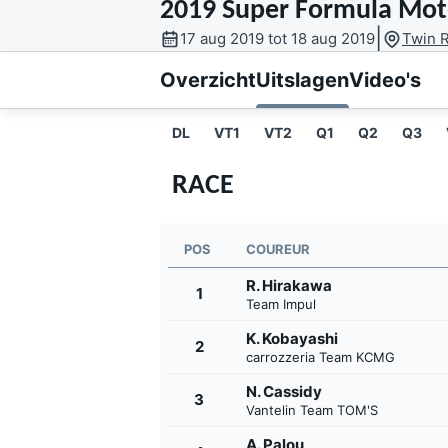
2019 Super Formula Mot
|
17 aug 2019 tot 18 aug 2019
Twin R
Overzicht
Uitslagen
Video's
DL
VT1
VT2
Q1
Q2
Q3
RACE
MOTOGP
POS
COUREUR
R. Hirakawa
1
Team Impul
K. Kobayashi
2
carrozzeria Team KCMG
N. Cassidy
3
Vantelin Team TOM'S
A. Palou