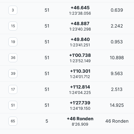
+46.645
51
0.639
3
1:23'38.056
+48.887
51
2.242
15
1:23'40.298
+49.840
51
0.953
19
1:23'41.251
+1'00.738
51
10.898
36
1:23'52.149
+1'10.301
51
9.563
39
1:24'01.712
+1'12.814
51
2.513
17
1:24'04.225
+1'27.739
51
14.925
51
1:24'19.150
+46 Ronden
5
46 Ronden
65
8'26.909