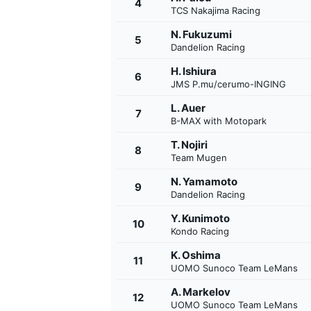
4
TCS Nakajima Racing
N. Fukuzumi
5
Dandelion Racing
INDYCAR
H. Ishiura
6
JMS P.mu/cerumo-INGING
L. Auer
7
B-MAX with Motopark
T. Nojiri
8
Team Mugen
N. Yamamoto
9
Dandelion Racing
Y. Kunimoto
10
Kondo Racing
K. Oshima
11
WEC
DTM
UOMO Sunoco Team LeMans
A. Markelov
12
UOMO Sunoco Team LeMans