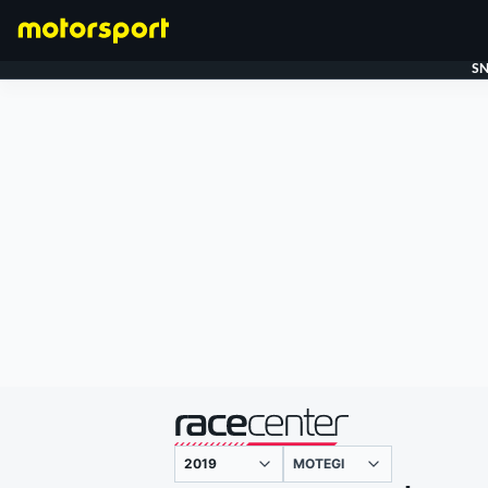
SN
FORMULE 1
gepresenteerd door
MOTEGI