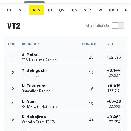
DL
VT1
VT2
Q1
Q2
Q3
VT3
W
GRID
RA
VT2
Alle statistieken
POS
COUREUR
RONDEN
TIJD
A. Palou
1
20
1'32.793
TCS Nakajima Racing
Y. Sekiguchi
+0.144
2
13
Team Impul
1'32.937
N. Fukuzumi
+0.419
3
18
Dandelion Racing
1'33.212
L. Auer
+0.436
4
16
B-MAX with Motopark
1'33.229
K. Nakajima
+0.461
5
22
Vantelin Team TOM'S
1'33.254