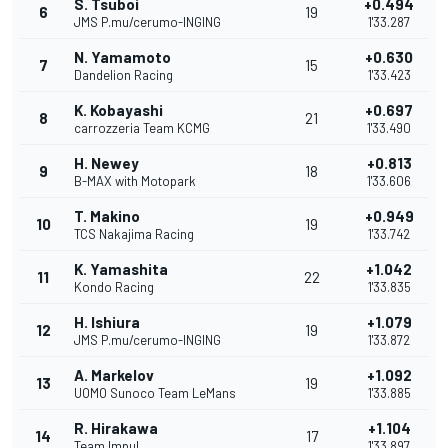
S. Tsuboi
+0.494
6
19
JMS P.mu/cerumo-INGING
1'33.287
N. Yamamoto
+0.630
7
15
Dandelion Racing
1'33.423
K. Kobayashi
+0.697
8
21
carrozzeria Team KCMG
1'33.490
H. Newey
+0.813
9
18
B-MAX with Motopark
1'33.606
T. Makino
+0.949
10
19
TCS Nakajima Racing
1'33.742
K. Yamashita
+1.042
11
22
Kondo Racing
1'33.835
H. Ishiura
+1.079
12
19
JMS P.mu/cerumo-INGING
1'33.872
A. Markelov
+1.092
13
19
UOMO Sunoco Team LeMans
1'33.885
R. Hirakawa
+1.104
14
17
Team Impul
1'33.897