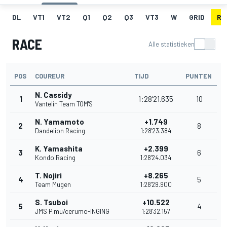
DL
VT1
VT2
Q1
Q2
Q3
VT3
W
GRID
RA
RACE
Alle statistieken
POS
COUREUR
TIJD
PUNTEN
N. Cassidy
1
1:28'21.635
10
Vantelin Team TOM'S
N. Yamamoto
+1.749
2
8
Dandelion Racing
1:28'23.384
K. Yamashita
+2.399
3
6
Kondo Racing
1:28'24.034
T. Nojiri
+8.265
4
5
Team Mugen
1:28'29.900
S. Tsuboi
+10.522
5
4
JMS P.mu/cerumo-INGING
1:28'32.157