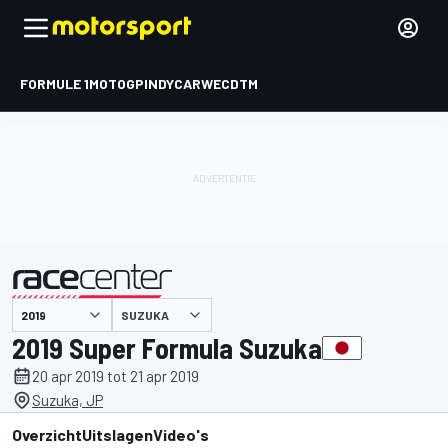
FORMULE 1
MOTOGP
INDYCAR
WEC
DTM
SUZUKA
gepresenteerd door
2019 Super Formula Suzuka
20 apr 2019 tot 21 apr 2019
Suzuka, JP
Overzicht
Uitslagen
Video's