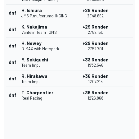
H. Ishiura
+28 Ronden
dnf
JMS P.mu/cerumo-INGING
29'48.692
K. Nakajima
+29 Ronden
dnf
Vantelin Team TOM'S
27'52.150
H. Newey
+29 Ronden
dnf
B-MAX with Motopark
27'52.701
Y. Sekiguchi
+33 Ronden
dnf
Team Impul
19'32.546
R. Hirakawa
+36 Ronden
dnf
Team Impul
12'07.215
T. Charpentier
+36 Ronden
dnf
Real Racing
12'26.868