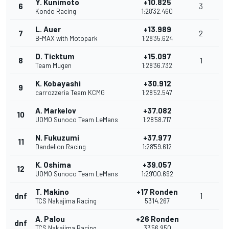
Y. Kunimoto
+10.825
6
3
Kondo Racing
1:28'32.460
L. Auer
+13.989
7
2
B-MAX with Motopark
1:28'35.624
D. Ticktum
+15.097
8
1
Team Mugen
1:28'36.732
K. Kobayashi
+30.912
9
carrozzeria Team KCMG
1:28'52.547
A. Markelov
+37.082
10
UOMO Sunoco Team LeMans
1:28'58.717
N. Fukuzumi
+37.977
11
Dandelion Racing
1:28'59.612
K. Oshima
+39.057
12
UOMO Sunoco Team LeMans
1:29'00.692
T. Makino
+17 Ronden
dnf
1
TCS Nakajima Racing
53'14.267
A. Palou
+26 Ronden
dnf
TCS Nakajima Racing
33'56.950