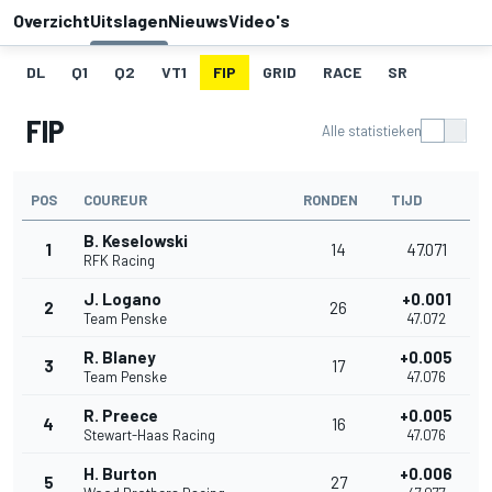
Overzicht
Uitslagen
Nieuws
Video's
DL
Q1
Q2
VT1
FIP
GRID
RACE
SR
FIP
Alle statistieken
POS
COUREUR
RONDEN
TIJD
B. Keselowski
1
14
47.071
RFK Racing
J. Logano
+0.001
2
26
Team Penske
47.072
R. Blaney
+0.005
3
17
Team Penske
47.076
R. Preece
+0.005
4
16
Stewart-Haas Racing
47.076
H. Burton
+0.006
5
27