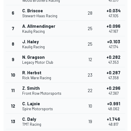
Wood Brothers Racing
47.077
C. Briscoe
+0.034
6
28
Stewart-Haas Racing
47.105
A. Allmendinger
+0.096
7
25
Kaulig Racing
47.167
J. Haley
+0.103
8
25
Kaulig Racing
47.174
N. Gragson
+0.282
9
12
Legacy Motor Club
47.353
R. Herbst
+0.287
10
23
Rick Ware Racing
47.358
Z. Smith
+0.296
11
22
Front Row Motorsports
47.367
C. Lajoie
+0.991
12
10
Spire Motorsports
48.062
C. Daly
+1.746
13
19
TMT Racing
48.817