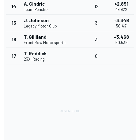
A. Cindric
+2.851
14
12
Team Penske
49.922
J. Johnson
+3.346
15
3
Legacy Motor Club
50.417
T. Gilliland
+3.468
16
3
Front Row Motorsports
50.539
T. Reddick
17
0
23XI Racing