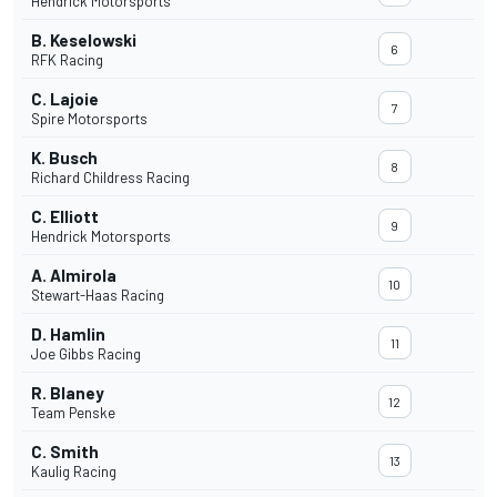
Hendrick Motorsports
B. Keselowski
6
RFK Racing
C. Lajoie
7
Spire Motorsports
K. Busch
8
Richard Childress Racing
C. Elliott
9
Hendrick Motorsports
A. Almirola
10
Stewart-Haas Racing
D. Hamlin
11
Joe Gibbs Racing
R. Blaney
12
Team Penske
C. Smith
13
Kaulig Racing