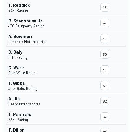
T. Reddick
45
23XI Racing
R. Stenhouse Jr.
47
JTG Daugherty Racing
A. Bowman
48
Hendrick Motorsports
C. Daly
50
TMT Racing
C. Ware
51
Rick Ware Racing
T. Gibbs
54
Joe Gibbs Racing
A. Hill
62
Beard Motorsports
T. Pastrana
67
23XI Racing
T. Dillon