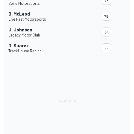
77
Spire Motorsports
B. McLeod
78
Live Fast Motorsports
J. Johnson
84
Legacy Motor Club
D. Suarez
99
TrackHouse Racing