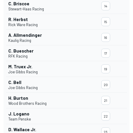
C. Briscoe
14
Stewart-Haas Racing
R. Herbst
15
Rick Ware Racing
A. Allmendinger
16
Kaulig Racing
C. Buescher
17
RFK Racing
M. Truex Jr.
19
Joe Gibbs Racing
C. Bell
20
Joe Gibbs Racing
H. Burton
21
Wood Brothers Racing
J. Logano
22
Team Penske
D. Wallace Jr.
23