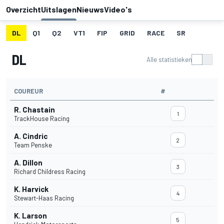
Overzicht
Uitslagen
Nieuws
Video's
DL
Q1
Q2
VT1
FIP
GRID
RACE
SR
DL
Alle statistieken
COUREUR
#
R. Chastain
1
TrackHouse Racing
A. Cindric
2
Team Penske
A. Dillon
3
Richard Childress Racing
K. Harvick
4
Stewart-Haas Racing
K. Larson
5