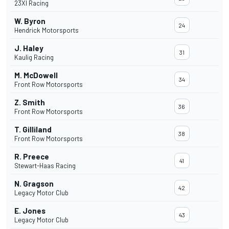
23XI Racing
W. Byron
24
Hendrick Motorsports
J. Haley
31
Kaulig Racing
M. McDowell
34
Front Row Motorsports
Z. Smith
36
Front Row Motorsports
T. Gilliland
38
Front Row Motorsports
R. Preece
41
Stewart-Haas Racing
N. Gragson
42
Legacy Motor Club
E. Jones
43
Legacy Motor Club