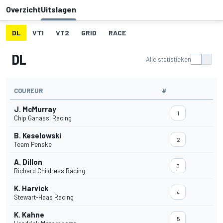
Overzicht
Uitslagen
DL
VT1
VT2
GRID
RACE
DL
Alle statistieken
COUREUR
#
J. McMurray
1
Chip Ganassi Racing
B. Keselowski
2
Team Penske
A. Dillon
3
Richard Childress Racing
K. Harvick
4
Stewart-Haas Racing
K. Kahne
5