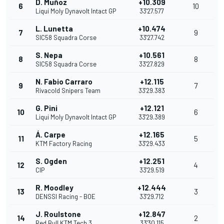
D. Muñoz
+10.309
6
10
Liqui Moly Dynavolt Intact GP
33'27.577
L. Lunetta
+10.474
7
9
SIC58 Squadra Corse
33'27.742
S. Nepa
+10.561
8
8
SIC58 Squadra Corse
33'27.829
N. Fabio Carraro
+12.115
9
7
Rivacold Snipers Team
33'29.383
G. Pini
+12.121
10
6
Liqui Moly Dynavolt Intact GP
33'29.389
Á. Carpe
+12.165
11
5
KTM Factory Racing
33'29.433
S. Ogden
+12.251
12
4
CIP
33'29.519
R. Moodley
+12.444
13
3
DENSSI Racing - BOE
33'29.712
J. Roulstone
+12.847
14
2
Red Bull KTM Tech 3
33'30.115