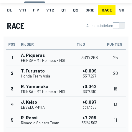
DL
VT1
FIP
VT2
Q1
Q2
GRID
RACE
SR
RACE
Alle statistieken
POS
RIJDER
TIJD
PUNTEN
Á. Piqueras
1
33'17.268
25
FRINSA - MT Helmets - MSI
T. Furusato
+0.009
2
20
Honda Team Asia
33'17.277
R. Yamanaka
+0.042
3
16
FRINSA - MT Helmets - MSI
33'17.310
J. Kelso
+0.097
4
13
LEVELUP-MTA
33'17.365
R. Rossi
+7.295
5
11
Rivacold Snipers Team
33'24.563