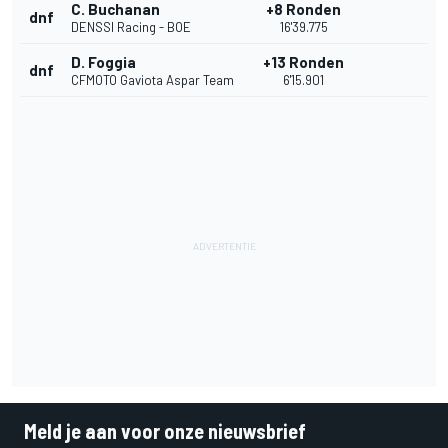
C. Buchanan
+8 Ronden
dnf
DENSSI Racing - BOE
16'39.775
D. Foggia
+13 Ronden
dnf
CFMOTO Gaviota Aspar Team
6'15.901
Meld je aan voor onze nieuwsbrief