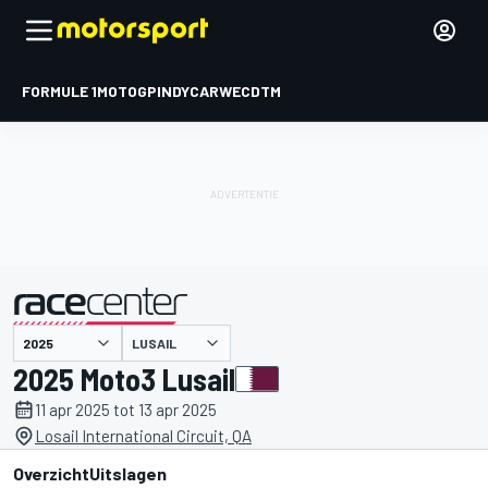
FORMULE 1
MOTOGP
INDYCAR
WEC
DTM
LUSAIL
gepresenteerd door
2025 Moto3 Lusail
11 apr 2025 tot 13 apr 2025
Losail International Circuit, QA
Overzicht
Uitslagen