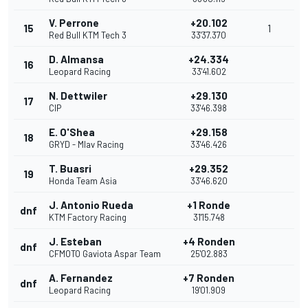
V. Perrone
+20.102
15
1
Red Bull KTM Tech 3
33'37.370
D. Almansa
+24.334
16
Leopard Racing
33'41.602
N. Dettwiler
+29.130
17
CIP
33'46.398
E. O'Shea
+29.158
18
GRYD - Mlav Racing
33'46.426
T. Buasri
+29.352
19
Honda Team Asia
33'46.620
J. Antonio Rueda
+1 Ronde
dnf
KTM Factory Racing
31'15.748
J. Esteban
+4 Ronden
dnf
CFMOTO Gaviota Aspar Team
25'02.883
A. Fernandez
+7 Ronden
dnf
Leopard Racing
19'01.909