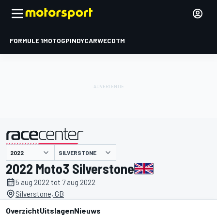
FORMULE 1
MOTOGP
INDYCAR
WEC
DTM
SILVERSTONE
gepresenteerd door
2022 Moto3 Silverstone
5 aug 2022 tot 7 aug 2022
Silverstone, GB
Overzicht
Uitslagen
Nieuws