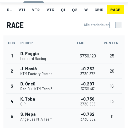
DL
VT1
VT2
VT3
Q1
Q2
W
GRID
RACE
RACE
Alle statistieken
POS
RIJDER
TIJD
PUNTEN
D. Foggia
1
37'30.120
25
Leopard Racing
J. Masià
+0.252
2
20
KTM Factory Racing
37'30.372
D. Öncü
+0.297
3
16
Red Bull KTM Tech 3
37'30.417
K. Toba
+0.738
4
13
CIP
37'30.858
S. Nepa
+0.762
5
11
Angeluss MTA Team
37'30.882