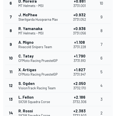
D. Moreira
+0.881
6
10
MT Helmets - MSI
37'31.001
J. McPhee
+0.932
7
9
Sterilgarda Husqvarna Max
37'31.052
R. Yamanaka
+0.936
8
8
MT Helmets - MSI
37'31.056
A. Migno
+1.108
9
7
Rivacold Snipers Team
37'31.228
C. Tatay
+1.790
10
6
CFMoto Racing PruestelGP
37'31.910
X. Artigas
+1.827
11
5
CFMoto Racing PruestelGP
37'31.947
S. Ogden
+2.050
12
4
VisionTrack Racing Team
37'32.170
L. Fellon
+2.186
13
3
SIC58 Squadra Corse
37'32.306
R. Rossi
+2.383
14
2
SIC58 Squadra Corse
37'32.503