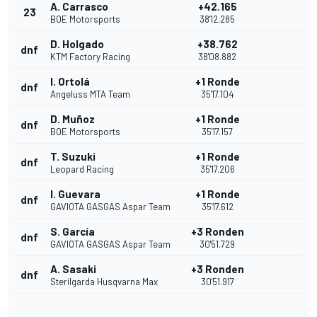
A. Carrasco
+42.165
23
BOE Motorsports
38'12.285
D. Holgado
+38.762
dnf
KTM Factory Racing
38'08.882
I. Ortolá
+1 Ronde
dnf
Angeluss MTA Team
35'17.104
D. Muñoz
+1 Ronde
dnf
BOE Motorsports
35'17.157
T. Suzuki
+1 Ronde
dnf
Leopard Racing
35'17.206
I. Guevara
+1 Ronde
dnf
GAVIOTA GASGAS Aspar Team
35'17.612
S. García
+3 Ronden
dnf
GAVIOTA GASGAS Aspar Team
30'51.729
A. Sasaki
+3 Ronden
dnf
Sterilgarda Husqvarna Max
30'51.917