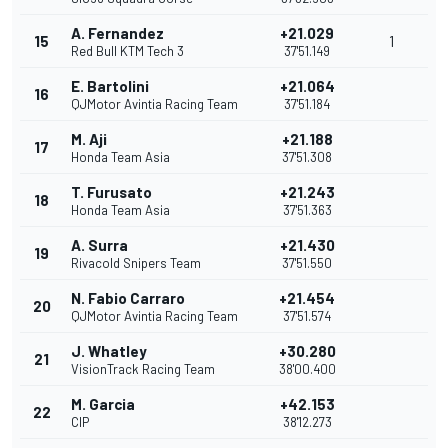
A. Fernandez
+21.029
15
1
Red Bull KTM Tech 3
37'51.149
E. Bartolini
+21.064
16
QJMotor Avintia Racing Team
37'51.184
M. Aji
+21.188
17
Honda Team Asia
37'51.308
T. Furusato
+21.243
18
Honda Team Asia
37'51.363
A. Surra
+21.430
19
Rivacold Snipers Team
37'51.550
N. Fabio Carraro
+21.454
20
QJMotor Avintia Racing Team
37'51.574
J. Whatley
+30.280
21
VisionTrack Racing Team
38'00.400
M. Garcia
+42.153
22
CIP
38'12.273